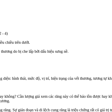
 - 4)
ều chiều trên dưới.
thương do bị che lấp bởi dấu hiệu sưng nề.
iện: hình thái, mức độ, vị trí, hiện trạng của vết thương, tương tự k
g hay không? Cần lượng giá xem các răng này có thể bảo tồn được hay 
 xương.
 răng. Sự gián đoạn và di lệch cung răng là triệu chứng rất có giá trị 