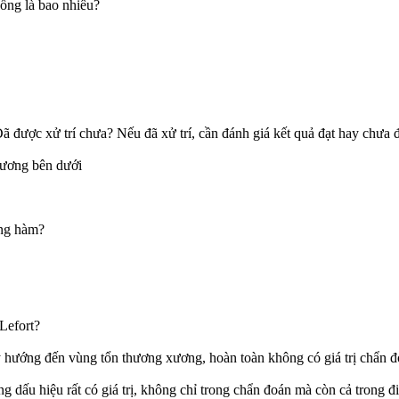
hổng là bao nhiêu?
 được xử trí chưa? Nếu đã xử trí, cần đánh giá kết quả đạt hay chưa đạ
 xương bên dưới
ơng hàm?
Lefort?
 ý hướng đến vùng tổn thương xương, hoàn toàn không có giá trị chẩn 
ững dấu
hiệu rất có giá trị, không chỉ trong chẩn đoán mà còn cả trong đ