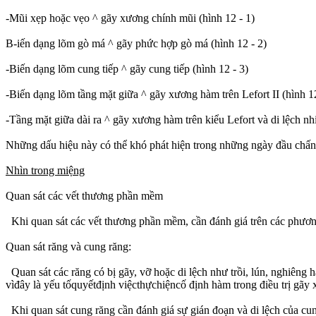
-Mũi xẹp hoặc vẹo ^ gãy xương chính mũi (hình 12 - 1)
B-iến dạng lõm gò má ^ gãy phức hợp gò má (hình 12 - 2)
-Biến dạng lõm cung tiếp ^ gãy cung tiếp (hình 12 - 3)
-Biến dạng lõm tầng mặt giữa ^ gãy xương hàm trên Lefort II (hình 12
-Tầng mặt giữa dài ra ^ gãy xương hàm trên kiểu Lefort và di lệch nhi
Những dấu hiệu này có thể khó phát hiện trong những ngày đầu chấn 
Nhìn trong miệng
Quan sát các vết thương phần mềm
Khi quan sát các vết thương phần mềm, cần đánh giá trên các phương d
Quan sát răng và cung răng:
Quan sát các răng có bị gãy, vỡ hoặc di lệch như trồi, lún, nghiên
vìđây là yếu tốquyếtđịnh việcthựchiệncố
định hàm trong điều trị gãy
Khi quan sát cung răng cần đánh giá sự gián đoạn và di lệch của cung