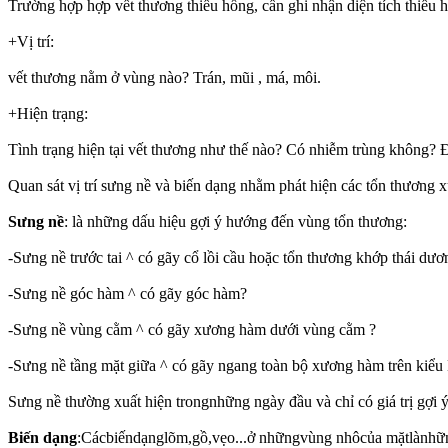
Trường hợp hợp vết thương thiếu hổng, cần ghi nhận diện tích thiếu 
+Vị trí:
vết thương nằm ở vùng nào? Trán, mũi , má, môi.
+Hiện trạng:
Tình trạng hiện tại vết thương như thế nào? Có nhiễm trùng không? Đã
Quan sát vị trí sưng nề và biến dạng nhằm phát hiện các tổn thương
Sưng nề
: là những dấu hiệu gợi ý hướng đến vùng tổn thương:
-Sưng nề trước tai ^ có gãy cổ lồi cầu hoặc tổn thương khớp thái dư
-Sưng nề góc hàm ^ có gãy góc hàm?
-Sưng nề vùng cằm ^ có gãy xương hàm dưới vùng cằm ?
-Sưng nề tầng mặt giữa ^ có gãy ngang toàn bộ xương hàm trên kiểu 
Sưng nề thường xuất hiện trongnhững ngày đầu và chỉ có giá trị gợi
Biến dạng
:Cácbiếndạnglõm,gồ,vẹo...ở nhữngvùng nhôcủa mặtlành