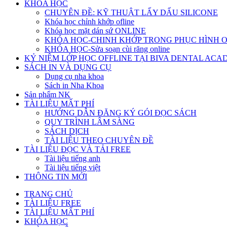
KHÓA HỌC
CHUYÊN ĐỀ: KỸ THUẬT LẤY DẤU SILICONE
Khóa học chỉnh khớp ofline
Khóa học mặt dán sứ ONLINE
KHÓA HỌC-CHINH KHỚP TRONG PHỤC HÌNH 
KHÓA HỌC-Sửa soạn cùi răng online
KỶ NIỆM LỚP HỌC OFFLINE TẠI BIVA DENTAL AC
SÁCH IN VÀ DỤNG CỤ
Dụng cụ nha khoa
Sách in Nha Khoa
Sản phẩm NK
TÀI LIỆU MẤT PHÍ
HƯỚNG DẪN ĐĂNG KÝ GÓI ĐỌC SÁCH
QUY TRÌNH LÂM SÀNG
SÁCH DỊCH
TÀI LIỆU THEO CHUYÊN ĐỀ
TÀI LIỆU ĐỌC VÀ TẢI FREE
Tài liệu tiếng anh
Tài liệu tiếng việt
THÔNG TIN MỚI
TRANG CHỦ
TÀI LIỆU FREE
TÀI LIỆU MẤT PHÍ
KHÓA HỌC