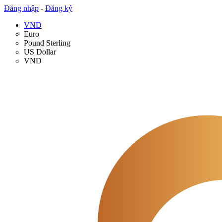
Đăng nhập
-
Đăng ký
VND
Euro
Pound Sterling
US Dollar
VND