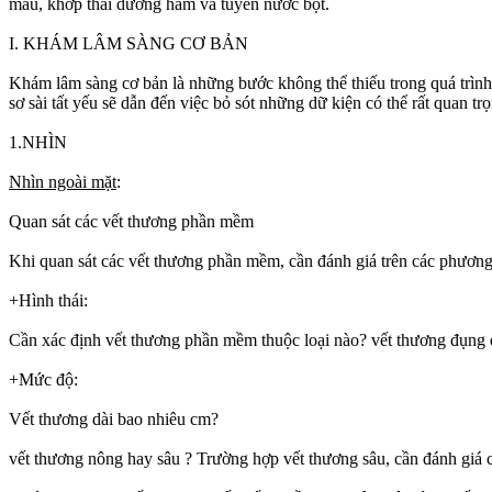
máu, khớp thái dương hàm và tuyến nước bọt.
I. KHÁM LÂM SÀNG CƠ BẢN
Khám lâm sàng cơ bản là những bước không thể thiếu trong quá trình 
sơ sài tất yếu sẽ dẫn đến việc bỏ sót những dữ kiện có thể rất quan tr
1.NHÌN
Nhìn ngoài mặt
:
Quan sát các vết thương phần mềm
Khi quan sát các vết thương phần mềm, cần đánh giá trên các phương
+Hình thái:
Cần xác định vết thương phần mềm thuộc loại nào? vết thương đụng dập
+Mức độ:
Vết thương dài bao nhiêu cm?
vết thương nông hay sâu ? Trường hợp vết thương sâu, cần đánh giá cá