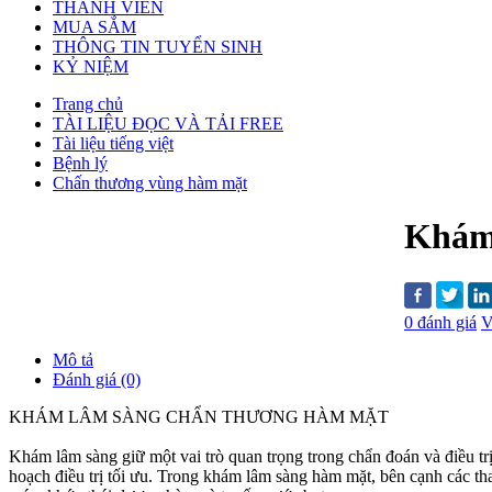
THÀNH VIÊN
MUA SẮM
THÔNG TIN TUYỂN SINH
KỶ NIỆM
Trang chủ
TÀI LIỆU ĐỌC VÀ TẢI FREE
Tài liệu tiếng việt
Bệnh lý
Chấn thương vùng hàm mặt
Khám
0 đánh giá
V
Mô tả
Đánh giá (0)
KHÁM LÂM SÀNG CHẨN THƯƠNG HÀM MẶT
Khám lâm sàng giữ một vai trò quan trọng trong chẩn đoán và điều tr
hoạch điều trị tối ưu. Trong khám lâm sàng hàm mặt, bên cạnh các th