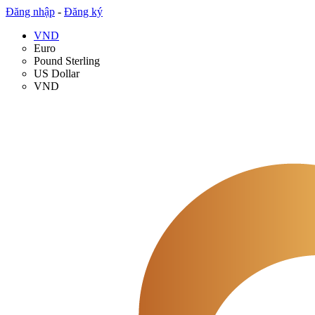
Đăng nhập
-
Đăng ký
VND
Euro
Pound Sterling
US Dollar
VND