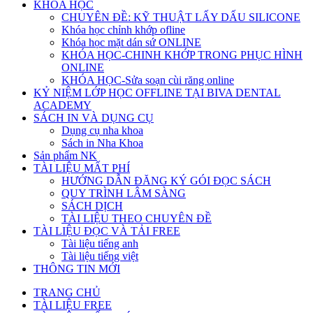
KHÓA HỌC
CHUYÊN ĐỀ: KỸ THUẬT LẤY DẤU SILICONE
Khóa học chỉnh khớp ofline
Khóa học mặt dán sứ ONLINE
KHÓA HỌC-CHINH KHỚP TRONG PHỤC HÌNH
ONLINE
KHÓA HỌC-Sửa soạn cùi răng online
KỶ NIỆM LỚP HỌC OFFLINE TẠI BIVA DENTAL
ACADEMY
SÁCH IN VÀ DỤNG CỤ
Dụng cụ nha khoa
Sách in Nha Khoa
Sản phẩm NK
TÀI LIỆU MẤT PHÍ
HƯỚNG DẪN ĐĂNG KÝ GÓI ĐỌC SÁCH
QUY TRÌNH LÂM SÀNG
SÁCH DỊCH
TÀI LIỆU THEO CHUYÊN ĐỀ
TÀI LIỆU ĐỌC VÀ TẢI FREE
Tài liệu tiếng anh
Tài liệu tiếng việt
THÔNG TIN MỚI
TRANG CHỦ
TÀI LIỆU FREE