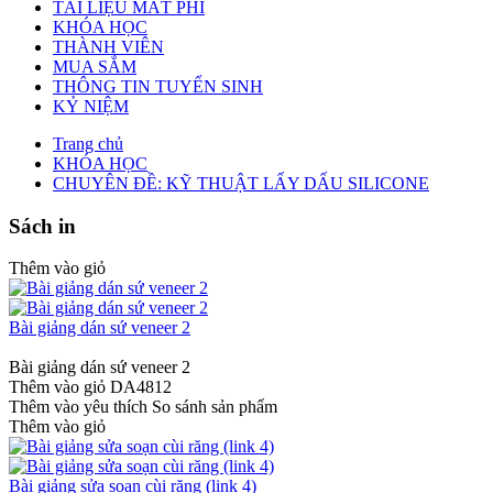
TÀI LIỆU MẤT PHÍ
KHÓA HỌC
THÀNH VIÊN
MUA SẮM
THÔNG TIN TUYỂN SINH
KỶ NIỆM
Trang chủ
KHÓA HỌC
CHUYÊN ĐỀ: KỸ THUẬT LẤY DẤU SILICONE
Sách in
Thêm vào giỏ
Bài giảng dán sứ veneer 2
Bài giảng dán sứ veneer 2
Thêm vào giỏ
DA4812
Thêm vào yêu thích
So sánh sản phẩm
Thêm vào giỏ
Bài giảng sửa soạn cùi răng (link 4)