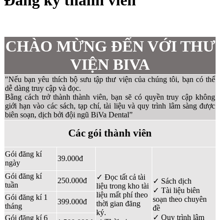
CHÀO MỪNG ĐẾN VỚI THƯ
VIỆN BIVA
"Nếu bạn yêu thích bộ sưu tập thư viện của chúng tôi, bạn có thể
dễ dàng truy cập và đọc.
Bằng cách trở thành thành viên, bạn sẽ có quyền truy cập không
giới hạn vào các sách, tạp chí, tài liệu và quy trình lâm sàng được
biên soạn, dịch bởi đội ngũ BiVa Dental”
Các gói thành viên
Gói đăng kí
39.000đ
ngày
Gói đăng kí
✓ Đọc tất cả tài
250.000đ
✓ Sách dịch
tuần
liệu trong kho tài
✓ Tài liệu biên
liệu mất phí theo
Gói đăng kí 1
soạn theo chuyên
399.000đ
thời gian đăng
tháng
đề
ký.
✓ Quy trình lâm
Gói đăng kí 6