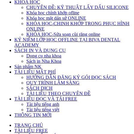
KHÓA HỌC
CHUYÊN ĐỀ: KỸ THUẬT LẤY DẤU SILICONE
Khóa học chỉnh khớp ofline
Khóa học mặt dán sứ ONLINE
KHÓA HỌC-CHINH KHỚP TRONG PHỤC HÌNH
ONLINE
KHÓA HỌC-Sửa soạn cùi răng online
KỶ NIỆM LỚP HỌC OFFLINE TẠI BIVA DENTAL
ACADEMY
SÁCH IN VÀ DỤNG CỤ
Dụng cụ nha khoa
Sách in Nha Khoa
Sản phẩm NK
TÀI LIỆU MẤT PHÍ
HƯỚNG DẪN ĐĂNG KÝ GÓI ĐỌC SÁCH
QUY TRÌNH LÂM SÀNG
SÁCH DỊCH
TÀI LIỆU THEO CHUYÊN ĐỀ
TÀI LIỆU ĐỌC VÀ TẢI FREE
Tài liệu tiếng anh
Tài liệu tiếng việt
THÔNG TIN MỚI
TRANG CHỦ
TÀI LIỆU FREE