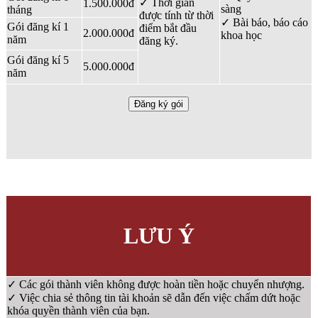
✓ Thời gian
1.500.000đ
sàng
tháng
được tính từ thời
✓ Bài báo, báo cáo
Gói đăng kí 1
điểm bắt đầu
2.000.000đ
khoa học
năm
đăng ký.
Gói đăng kí 5
5.000.000đ
năm
Đăng ký gói
LƯU Ý
✓ Các gói thành viên không được hoàn tiền hoặc chuyển nhượng.
✓ Việc chia sẻ thông tin tài khoản sẽ dẫn đến việc chấm dứt hoặc
khóa quyền thành viên của bạn.