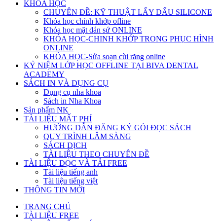
KHÓA HỌC
CHUYÊN ĐỀ: KỸ THUẬT LẤY DẤU SILICONE
Khóa học chỉnh khớp ofline
Khóa học mặt dán sứ ONLINE
KHÓA HỌC-CHINH KHỚP TRONG PHỤC HÌNH
ONLINE
KHÓA HỌC-Sửa soạn cùi răng online
KỶ NIỆM LỚP HỌC OFFLINE TẠI BIVA DENTAL
ACADEMY
SÁCH IN VÀ DỤNG CỤ
Dụng cụ nha khoa
Sách in Nha Khoa
Sản phẩm NK
TÀI LIỆU MẤT PHÍ
HƯỚNG DẪN ĐĂNG KÝ GÓI ĐỌC SÁCH
QUY TRÌNH LÂM SÀNG
SÁCH DỊCH
TÀI LIỆU THEO CHUYÊN ĐỀ
TÀI LIỆU ĐỌC VÀ TẢI FREE
Tài liệu tiếng anh
Tài liệu tiếng việt
THÔNG TIN MỚI
TRANG CHỦ
TÀI LIỆU FREE