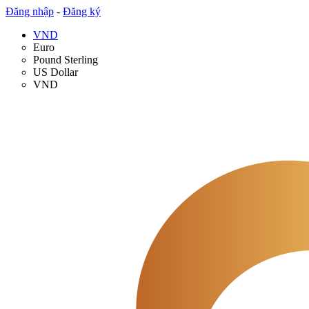
Đăng nhập
-
Đăng ký
VND
Euro
Pound Sterling
US Dollar
VND