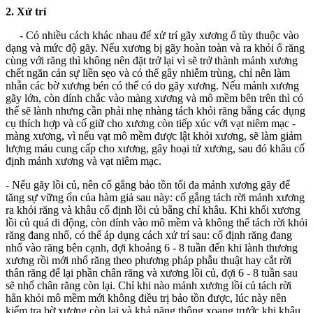
2. Xử trí
- Có nhiều cách khác nhau để xử trí gãy xương ổ tùy thuộc vào
dạng và mức độ gãy. Nếu xương bị gãy hoàn toàn và ra khỏi ổ răng
cùng với răng thì không nên đặt trở lại vì sẽ trở thành mảnh xương
chết ngăn cản sự liền sẹo và có thể gây nhiễm trùng, chỉ nên làm
nhẵn các bờ xương bén có thể có do gãy xương. Nếu mảnh xương
gãy lớn, còn dính chắc vào màng xương và mô mềm bên trên thì có
thể sẽ lành nhưng cần phải nhẹ nhàng tách khỏi răng bằng các dụng
cụ thích hợp và cố giữ cho xương còn tiếp xúc với vạt niêm mạc -
màng xương, vì nếu vạt mô mềm được lật khỏi xương, sẽ làm giảm
lượng máu cung cấp cho xương, gây hoại tử xương, sau đó khâu cố
định mảnh xương và vạt niêm mạc.
- Nếu gãy lồi củ, nên cố gắng bảo tồn tối đa mảnh xương gãy để
tăng sự vững ổn của hàm giả sau này: cố gắng tách rời mảnh xương
ra khỏi răng và khâu cố định lồi củ bằng chỉ khâu. Khi khối xương
lồi củ quá di động, còn dính vào mô mềm và không thể tách rời khỏi
răng đang nhổ, có thể áp dụng cách xử trí sau: cố định răng đang
nhổ vào răng bên cạnh, đợi khoảng 6 - 8 tuần đến khi lành thương
xương rồi mới nhổ răng theo phương pháp phẫu thuật hay cắt rời
thân răng để lại phần chân răng và xương lồi củ, đợi 6 - 8 tuần sau
sẽ nhổ chân răng còn lại. Chỉ khi nào mảnh xương lồi củ tách rời
hẳn khỏi mô mềm mới không điều trị bảo tồn được, lúc này nên
kiểm tra bờ xương còn lại và khả năng thông xoang trước khi khâu