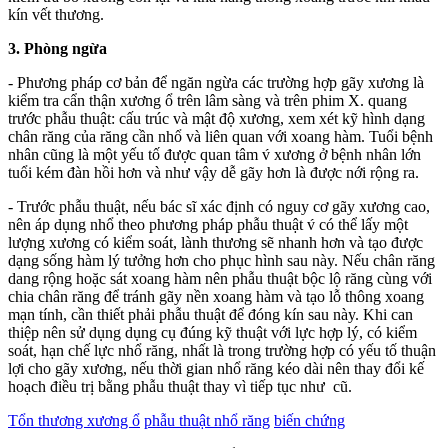
kín vết thương.
3. Phòng ngừa
- Phương pháp cơ bản để ngăn ngừa các trường hợp gãy xương là
kiểm tra cẩn thận xương ổ trên lâm sàng và trên phim X. quang
trước phẫu thuật: cấu trúc và mật độ xương, xem xét kỹ hình dạng
chân răng của răng cần nhổ và liên quan với xoang hàm. Tuổi bệnh
nhân cũng là một yếu tố được quan tâm v́ xương ở bệnh nhân lớn
tuổi kém đàn hồi hơn và như vậy dễ gãy hơn là được nới rộng ra.
- Trước phẫu thuật, nếu bác sĩ xác định có nguy cơ gãy xương cao,
nên áp dụng nhổ theo phương pháp phẫu thuật v́ có thể lấy một
lượng xương có kiểm soát, lành thương sẽ nhanh hơn và tạo được
dạng sống hàm lý tưởng hơn cho phục hình sau này. Nếu chân răng
dang rộng hoặc sát xoang hàm nên phẫu thuật bộc lộ răng cùng với
chia chân răng để tránh gãy nền xoang hàm và tạo lỗ thông xoang
mạn tính, cần thiết phải phẫu thuật để đóng kín sau này. Khi can
thiệp nên sử dụng dụng cụ đúng kỹ thuật với lực hợp lý, có kiểm
soát, hạn chế lực nhổ răng, nhất là trong trường hợp có yếu tố thuận
lợi cho gãy xương, nếu thời gian nhổ răng kéo dài nên thay đổi kế
hoạch điều trị bằng phẫu thuật thay vì tiếp tục như cũ.
Tổn thương xương ổ
phẫu thuật nhổ răng
biến chứng