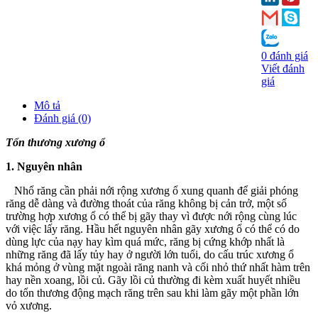
0 đánh giá
Viết đánh
giá
Mô tả
Đánh giá (0)
Tổn thương xương ổ
1. Nguyên nhân
Nhổ răng cần phải nới rộng xương ổ xung quanh để giải phóng
răng dễ dàng và đường thoát của răng không bị cản trở, một số
trường hợp xương ổ có thể bị gãy thay vì được nới rộng cùng lúc
với việc lấy răng. Hầu hết nguyên nhân gãy xương ổ có thể có do
dùng lực của nạy hay kìm quá mức, răng bị cứng khớp nhất là
những răng đã lấy tủy hay ở người lớn tuổi, do cấu trúc xương ổ
khá mỏng ở vùng mặt ngoài răng nanh và cối nhỏ thứ nhất hàm trên
hay nền xoang, lồi củ. Gãy lồi củ thường đi kèm xuất huyết nhiều
do tổn thương động mạch răng trên sau khi làm gãy một phần lớn
vỏ xương.