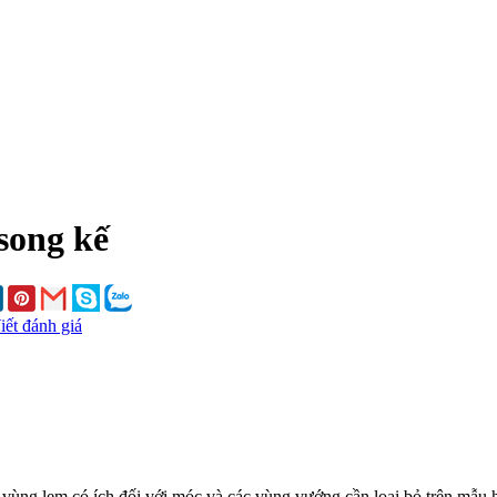
song kế
iết đánh giá
c vùng lẹm có ích đối với móc và các vùng vướng cần loại bỏ trên mẫu