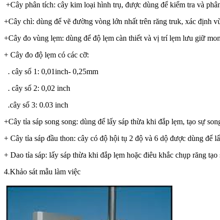
+Cây phân tích: cây kim loại hình trụ, được dùng để kiểm tra và phâ
+Cây chì: dùng để vẽ đường vòng lớn nhất trên răng truk, xác định 
+Cây đo vùng lẹm: dùng để độ lẹm càn thiết và vị trí lẹm lưu giữ mo
+ Cây đo độ lẹm có các cỡ:
. cây số 1: 0,01inch- 0,25mm
. cây số 2: 0,02 inch
.cây số 3: 0.03 inch
+Cây tỉa sáp song song: dùng để lấy sáp thừa khi đắp lẹm, tạo sự son
+ Cây tỉa sáp đầu thon: cây có độ hội tụ 2 độ và 6 dộ được dùng để 
+ Dao tỉa sáp: lấy sáp thừa khi đắp lẹm hoặc điêu khắc chụp răng tạo
4.Khảo sát mẫu làm việc