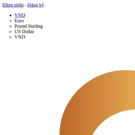
Đăng nhập
-
Đăng ký
VND
Euro
Pound Sterling
US Dollar
VND