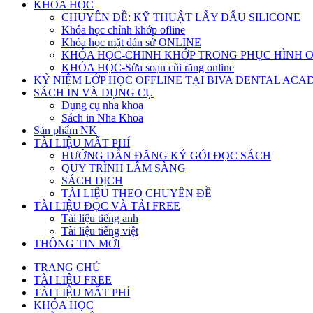
KHÓA HỌC
CHUYÊN ĐỀ: KỸ THUẬT LẤY DẤU SILICONE
Khóa học chỉnh khớp ofline
Khóa học mặt dán sứ ONLINE
KHÓA HỌC-CHINH KHỚP TRONG PHỤC HÌNH 
KHÓA HỌC-Sửa soạn cùi răng online
KỶ NIỆM LỚP HỌC OFFLINE TẠI BIVA DENTAL AC
SÁCH IN VÀ DỤNG CỤ
Dụng cụ nha khoa
Sách in Nha Khoa
Sản phẩm NK
TÀI LIỆU MẤT PHÍ
HƯỚNG DẪN ĐĂNG KÝ GÓI ĐỌC SÁCH
QUY TRÌNH LÂM SÀNG
SÁCH DỊCH
TÀI LIỆU THEO CHUYÊN ĐỀ
TÀI LIỆU ĐỌC VÀ TẢI FREE
Tài liệu tiếng anh
Tài liệu tiếng việt
THÔNG TIN MỚI
TRANG CHỦ
TÀI LIỆU FREE
TÀI LIỆU MẤT PHÍ
KHÓA HỌC