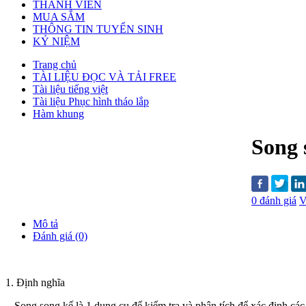
THÀNH VIÊN
MUA SẮM
THÔNG TIN TUYỂN SINH
KỶ NIỆM
Trang chủ
TÀI LIỆU ĐỌC VÀ TẢI FREE
Tài liệu tiếng việt
Tài liệu Phục hình tháo lắp
Hàm khung
Song 
0 đánh giá
V
Mô tả
Đánh giá (0)
1. Định nghĩa
- Song song kế là 1 dụng cụ để kiểm tra và phân tích để xác định cá