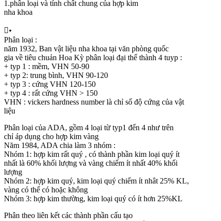
1.phân loại và tính chất chung của hợp kim
nha khoa

•
Phân loại :
năm 1932, Ban vật liệu nha khoa tại văn phòng quốc
gia về tiêu chuản Hoa Kỳ phân loại đại thể thành 4 tuyp :
+ typ 1 : mềm, VHN 50-90
+ typ 2: trung bình, VHN 90-120
+ typ 3 : cứng VHN 120-150
+ typ 4 : rất cứng VHN > 150
VHN : vickers hardness number là chỉ số độ cứng của vật
liệu
Phân loại của ADA, gồm 4 loại từ typ1 đến 4 như trên
chỉ áp dụng cho hợp kim vàng
Năm 1984, ADA chia làm 3 nhóm :
Nhóm 1: hợp kim rất quý , có thành phần kim loại quý ít
nhất là 60% khối lượng và vàng chiếm ít nhất 40% khối
lượng
Nhóm 2: hợp kim quý, kim loại quý chiếm ít nhât 25% KL,
vàng có thể có hoặc không
Nhóm 3: hợp kim thường, kim loại quý có ít hơn 25%KL
Phân theo liên kết các thành phần cấu tạo