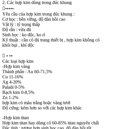
2. Các hợp kim dùng trong đúc khung

•••••
Yêu cầu của hợp kim trong đúc khung :
Cơ học : bền vững, độ đàn hồi cao
Vật lý : tỷ trọng thấp
Độ rắn : vừa đủ
Sinh học : ko độc, ko rỉ
Kỹ thuật : cần có đủ trang thiết bị , hợp kim không có
khói bụi , khí độc

• ••
Các loại hợp kim
-Hợp kim vàng
Thành phần : Au 60-71,5%
Cu 11-16%
Ag 4-20%
Paladi 0-5%
Bạch kim 0-8,5%
Zn 1-2%
hợp kim có màu trắng hoặc vàng tươi
Độ cứng: kém hơn so với các hợp kim khác
-Hợp kim titan
Hợp kim titan hay dùng có 60-85% titan nguyên chất
Đặc tính : tương hợp sinh học cao, độ đàn hồi tốt