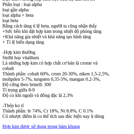
Phân loại : loại alpha
loại gần alpha
loại alpha + beta
loại beta
Bằng cách tăng tỉ lệ beta, người ta cũng nhận thấy
+Sức bền khi đặt hợp kim trong nhiệt độ phòng tăng
+Khả năng gia nhiệt và khả năng tạo hình tăng
+ Tỉ lệ biến dạng tăng
-Hợp kim thường
Stellit hay vitallium
Là những hợp kim có hợp chất cơ bản là crome và
cobalt
Thành phần: cobalt 60%, crom 20-30%, niken 1,5-2,5%,
molipden 5-7%, tungsten 0,35-5%, mangan 0.2-3%,
Độ cứng theo brinell: 300
Tỉ trọng giữa 8-9
Độ co khi nguội và đông đặc là 2,3%
-Thép ko rỉ
Thành phần: fe 74%, Cr 18%, Ni 8.8%, C 0.1%
Có nhược điểm là co thể tích sau đúc hiện nay ít dùng
Hợp kim được sử dụng trong hàm khung