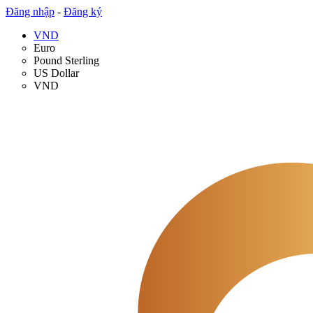
Đăng nhập
-
Đăng ký
VND
Euro
Pound Sterling
US Dollar
VND