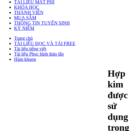
TÀI LIỆU MẤT PHÍ
KHÓA HỌC
THÀNH VIÊN
MUA SẮM
THÔNG TIN TUYỂN SINH
KỶ NIỆM
Trang chủ
TÀI LIỆU ĐỌC VÀ TẢI FREE
Tài liệu tiếng việt
Tài liệu Phục hình tháo lắp
Hàm khung
Hợp
kim
được
sử
dụng
trong