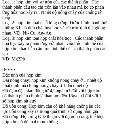
Loại 1: hợp kim với sự trộn của cac thành phần . Các
thành phần cấu tạo chỉ trộn lẫn vào nhau mà ko có phản
ứng hóa học xảy ra . Nhiệt độ nóng chảy của chúng rất
thấp
Loại 2: hợp kim loại chất lỏng cứng. Được hình thành bởi
những KL có tính chất hóa học và cất trúc tinh thể giống
nhau. VD: Ni- Cu, Ag- Au,,,
Loại 3: hợp kim loại hợp chất hóa học . Các thánh phần
hóa học xảy ra phản ứng với nhau, cấu trúc tinh thể của
hợp kim khác hẳn cấu trúc tinh thể của cá thành phần cấu
tạo
VD: Mg2Pb

• • • •
Đặc tính của hợp kim
Dải nóng chảy: hợp kim không nóng chảy ở 1 nhiệt độ
nhất định mà chúng nóng chảy ở 1 dài nhiệt độ
Độ đậm đặc: dao động từ 4,5mg/cm3 đối với hợp kim
có thành phần chính là titanium đến 18g/cm3 đối với 1
số hợp kim rất quý
Độ uốn cong: Hợp kim cần có khả năng chống lại các
lực uốn cong xảy ra trong quá trình sử dụng hàm giả
Độ cứng: Độ cứng tỷ lệ thuận với độ uốn cong, thể hiện
hợp kim có dễ mài mòn không