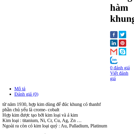
hàm
khun
0 đánh giá
Viết đánh
giá
Mô tả
Đánh giá (0)
từ năm 1930, hợp kim dùng để đúc khung có thanhf
phần chủ yếu là crome- cobalt
Hợp kim được tạo bởi kim loại và á kim
Kim loại : titanium, Ni, Cr, Cu, Ag, Zn …
Ngoài ra còn có kim loại quý : Au, Palladium, Platinum