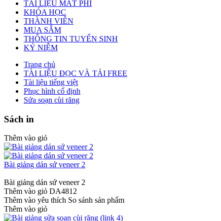
TÀI LIỆU MẤT PHÍ
KHÓA HỌC
THÀNH VIÊN
MUA SẮM
THÔNG TIN TUYỂN SINH
KỶ NIỆM
Trang chủ
TÀI LIỆU ĐỌC VÀ TẢI FREE
Tài liệu tiếng việt
Phục hình cố định
Sửa soạn cùi răng
Sách in
Thêm vào giỏ
Bài giảng dán sứ veneer 2
Bài giảng dán sứ veneer 2
Thêm vào giỏ
DA4812
Thêm vào yêu thích
So sánh sản phẩm
Thêm vào giỏ