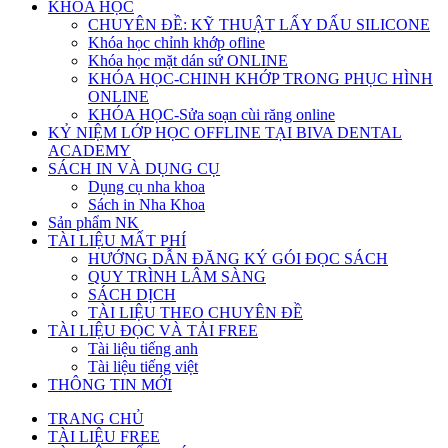
KHÓA HỌC
CHUYÊN ĐỀ: KỸ THUẬT LẤY DẤU SILICONE
Khóa học chỉnh khớp ofline
Khóa học mặt dán sứ ONLINE
KHÓA HỌC-CHINH KHỚP TRONG PHỤC HÌNH
ONLINE
KHÓA HỌC-Sửa soạn cùi răng online
KỶ NIỆM LỚP HỌC OFFLINE TẠI BIVA DENTAL
ACADEMY
SÁCH IN VÀ DỤNG CỤ
Dụng cụ nha khoa
Sách in Nha Khoa
Sản phẩm NK
TÀI LIỆU MẤT PHÍ
HƯỚNG DẪN ĐĂNG KÝ GÓI ĐỌC SÁCH
QUY TRÌNH LÂM SÀNG
SÁCH DỊCH
TÀI LIỆU THEO CHUYÊN ĐỀ
TÀI LIỆU ĐỌC VÀ TẢI FREE
Tài liệu tiếng anh
Tài liệu tiếng việt
THÔNG TIN MỚI
TRANG CHỦ
TÀI LIỆU FREE