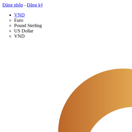
Đăng nhập
-
Đăng ký
VND
Euro
Pound Sterling
US Dollar
VND