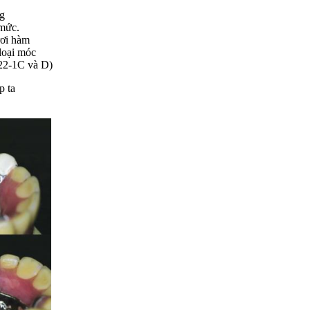
ng
 mức.
rơi hàm
loại móc
 22-1C và D)
p ta