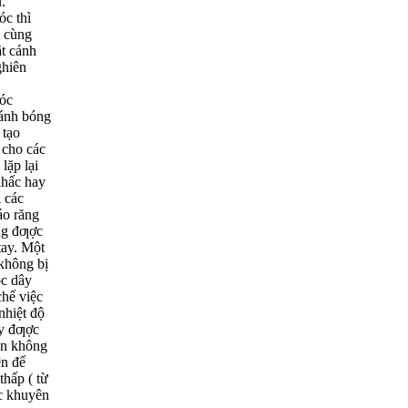
.
óc thì
i cùng
ặt cánh
ghiên
móc
đánh bóng
 tạo
 cho các
lặp lại
 khấc hay
i các
áo răng
ng đƣợc
tay. Một
 không bị
óc dây
chế việc
nhiệt độ
ây đƣợc
hàn không
ện để
hấp ( từ
c khuyên