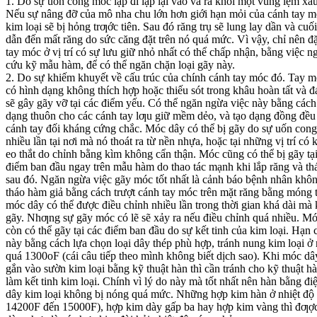
1. Do sự uốn cong móc lặp đi lặp lại vào và ra khỏi một vùng lẹm xấu
Nếu sự nâng đỡ của mô nha chu lớn hơn giới hạn mỏi của cánh tay m
kim loại sẽ bị hỏng trƣớc tiên. Sau đó răng trụ sẽ lung lay dần và cuố
dẫn đến mất răng do sức căng đặt trên nó quá mức. Vì vậy, chỉ nên đ
tay móc ở vị trí có sự lưu giữ nhỏ nhất có thể chấp nhận, bằng việc n
cứu kỹ mẫu hàm, để có thể ngăn chặn loại gãy này.
2. Do sự khiếm khuyết về cấu trúc của chính cánh tay móc đó. Tay 
có hình dạng không thích hợp hoặc thiếu sót trong khâu hoàn tất và 
sẽ gây gãy vỡ tại các điểm yếu. Có thể ngăn ngừa việc này bằng cách
dạng thuôn cho các cánh tay lƣu giữ mềm dẻo, và tạo dạng đồng đều
cánh tay đối kháng cứng chắc. Móc dây có thể bị gãy do sự uốn cong 
nhiều lần tại nơi mà nó thoát ra từ nền nhựa, hoặc tại những vị trí có
eo thắt do chỉnh bằng kìm không cẩn thận. Móc cũng có thể bị gãy tạ
điểm ban đầu ngay trên mẫu hàm do thao tác mạnh khi lắp răng và th
sau đó. Ngăn ngừa việc gãy móc tốt nhất là cảnh báo bệnh nhân khô
tháo hàm giả bằng cách trượt cánh tay móc trên mặt răng bằng móng 
móc dây có thể được điều chỉnh nhiều lần trong thời gian khá dài mà
gãy. Nhƣng sự gãy móc có lẽ sẽ xảy ra nếu điều chỉnh quá nhiều. M
còn có thể gãy tại các điểm ban đầu do sự kết tinh của kim loại. Hạn 
này bằng cách lựa chọn loại dây thép phù hợp, tránh nung kim loại ở 
quá 1300
o
F (cái câu tiếp theo mình không biết dịch sao). Khi móc d
gắn vào sườn kim loại bằng kỹ thuật hàn thì cần tránh cho kỹ thuật 
làm kết tinh kim loại. Chính vì lý do này mà tốt nhất nên hàn bằng đi
dây kim loại không bị nóng quá mức. Những hợp kim hàn ở nhiệt độ t
1420
0
F đến 1500
0
F), hợp kim dày gấp ba hay hợp kim vàng thì đƣợ