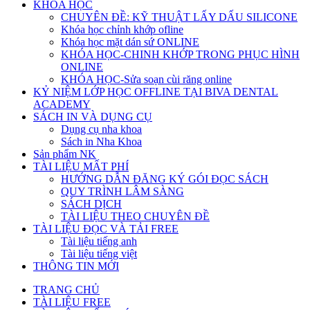
KHÓA HỌC
CHUYÊN ĐỀ: KỸ THUẬT LẤY DẤU SILICONE
Khóa học chỉnh khớp ofline
Khóa học mặt dán sứ ONLINE
KHÓA HỌC-CHINH KHỚP TRONG PHỤC HÌNH
ONLINE
KHÓA HỌC-Sửa soạn cùi răng online
KỶ NIỆM LỚP HỌC OFFLINE TẠI BIVA DENTAL
ACADEMY
SÁCH IN VÀ DỤNG CỤ
Dụng cụ nha khoa
Sách in Nha Khoa
Sản phẩm NK
TÀI LIỆU MẤT PHÍ
HƯỚNG DẪN ĐĂNG KÝ GÓI ĐỌC SÁCH
QUY TRÌNH LÂM SÀNG
SÁCH DỊCH
TÀI LIỆU THEO CHUYÊN ĐỀ
TÀI LIỆU ĐỌC VÀ TẢI FREE
Tài liệu tiếng anh
Tài liệu tiếng việt
THÔNG TIN MỚI
TRANG CHỦ
TÀI LIỆU FREE