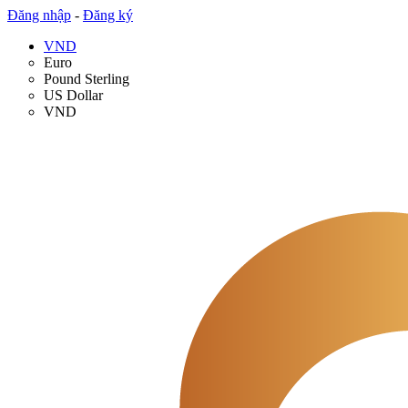
Đăng nhập
-
Đăng ký
VND
Euro
Pound Sterling
US Dollar
VND