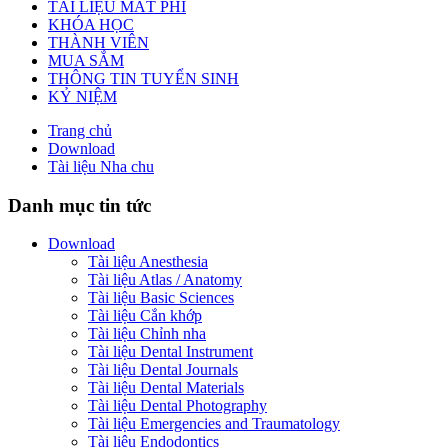
TÀI LIỆU MẤT PHÍ
KHÓA HỌC
THÀNH VIÊN
MUA SẮM
THÔNG TIN TUYỂN SINH
KỶ NIỆM
Trang chủ
Download
Tài liệu Nha chu
Danh mục tin tức
Download
Tài liệu Anesthesia
Tài liệu Atlas / Anatomy
Tài liệu Basic Sciences
Tài liệu Cắn khớp
Tài liệu Chỉnh nha
Tài liệu Dental Instrument
Tài liệu Dental Journals
Tài liệu Dental Materials
Tài liệu Dental Photography
Tài liệu Emergencies and Traumatology
Tài liệu Endodontics