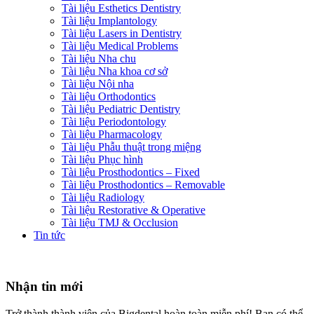
Tài liệu Esthetics Dentistry
Tài liệu Implantology
Tài liệu Lasers in Dentistry
Tài liệu Medical Problems
Tài liệu Nha chu
Tài liệu Nha khoa cơ sở
Tài liệu Nội nha
Tài liệu Orthodontics
Tài liệu Pediatric Dentistry
Tài liệu Periodontology
Tài liệu Pharmacology
Tài liệu Phẫu thuật trong miệng
Tài liệu Phục hình
Tài liệu Prosthodontics – Fixed
Tài liệu Prosthodontics – Removable
Tài liệu Radiology
Tài liệu Restorative & Operative
Tài liệu TMJ & Occlusion
Tin tức
Nhận tin mới
Trở thành thành viên của Bigdental hoàn toàn miễn phí! Bạn có thể