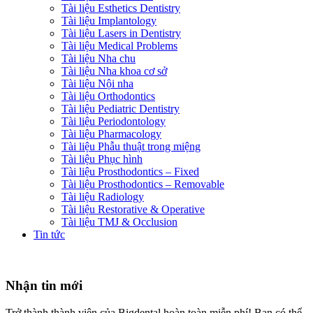
Tài liệu Esthetics Dentistry
Tài liệu Implantology
Tài liệu Lasers in Dentistry
Tài liệu Medical Problems
Tài liệu Nha chu
Tài liệu Nha khoa cơ sở
Tài liệu Nội nha
Tài liệu Orthodontics
Tài liệu Pediatric Dentistry
Tài liệu Periodontology
Tài liệu Pharmacology
Tài liệu Phẫu thuật trong miệng
Tài liệu Phục hình
Tài liệu Prosthodontics – Fixed
Tài liệu Prosthodontics – Removable
Tài liệu Radiology
Tài liệu Restorative & Operative
Tài liệu TMJ & Occlusion
Tin tức
Nhận tin mới
Trở thành thành viên của Bigdental hoàn toàn miễn phí! Bạn có thể