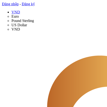
Đăng nhập
-
Đăng ký
VND
Euro
Pound Sterling
US Dollar
VND