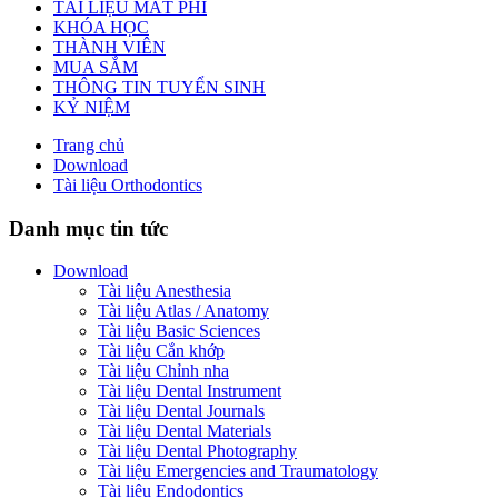
TÀI LIỆU MẤT PHÍ
KHÓA HỌC
THÀNH VIÊN
MUA SẮM
THÔNG TIN TUYỂN SINH
KỶ NIỆM
Trang chủ
Download
Tài liệu Orthodontics
Danh mục tin tức
Download
Tài liệu Anesthesia
Tài liệu Atlas / Anatomy
Tài liệu Basic Sciences
Tài liệu Cắn khớp
Tài liệu Chỉnh nha
Tài liệu Dental Instrument
Tài liệu Dental Journals
Tài liệu Dental Materials
Tài liệu Dental Photography
Tài liệu Emergencies and Traumatology
Tài liệu Endodontics