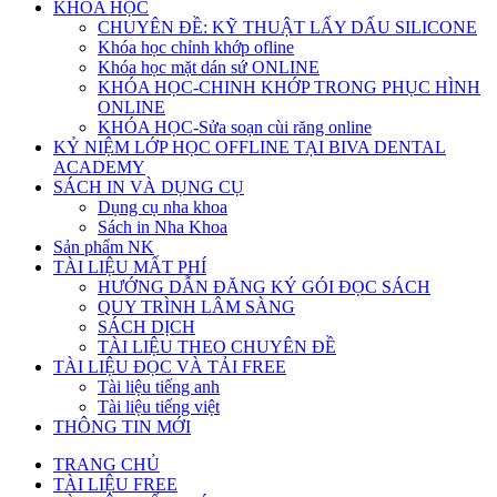
KHÓA HỌC
CHUYÊN ĐỀ: KỸ THUẬT LẤY DẤU SILICONE
Khóa học chỉnh khớp ofline
Khóa học mặt dán sứ ONLINE
KHÓA HỌC-CHINH KHỚP TRONG PHỤC HÌNH
ONLINE
KHÓA HỌC-Sửa soạn cùi răng online
KỶ NIỆM LỚP HỌC OFFLINE TẠI BIVA DENTAL
ACADEMY
SÁCH IN VÀ DỤNG CỤ
Dụng cụ nha khoa
Sách in Nha Khoa
Sản phẩm NK
TÀI LIỆU MẤT PHÍ
HƯỚNG DẪN ĐĂNG KÝ GÓI ĐỌC SÁCH
QUY TRÌNH LÂM SÀNG
SÁCH DỊCH
TÀI LIỆU THEO CHUYÊN ĐỀ
TÀI LIỆU ĐỌC VÀ TẢI FREE
Tài liệu tiếng anh
Tài liệu tiếng việt
THÔNG TIN MỚI
TRANG CHỦ
TÀI LIỆU FREE