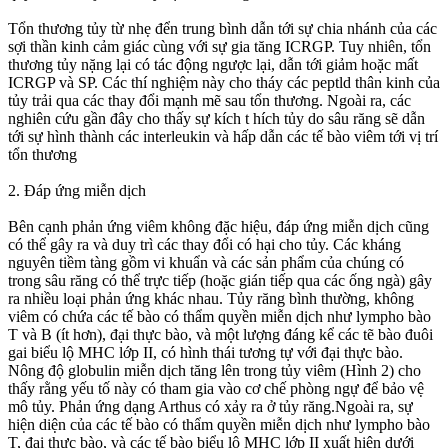
Tổn thương tủy từ nhẹ đển trung bình dẫn tới sự chia nhánh của các
sợi thần kinh cảm giác cùng với sự gia tăng ICRGP. Tuy nhiên, tổn
thương tủy nặng lại có tác động ngược lại, dẫn tới giảm hoặc mất
ICRGP và SP. Các thí nghiệm này cho tháy các peptld thân kinh của
tủy trải qua các thay đổi mạnh mẽ sau tổn thương. Ngoài ra, các
nghiên cứu gần đây cho thấy sự kích t hích tủy do sâu răng sẽ dẫn
tới sự hình thành các interleukin và hấp dẫn các tế bào viêm tới vị trí
tổn thương
2. Đáp ứng miễn dịch
Bên cạnh phản ứng viêm không đặc hiệu, đáp ứng miễn dịch cũng
có thể gây ra và duy trì các thay đổi có hại cho tủy. Các kháng
nguyên tiềm tàng gồm vi khuẩn và các sản phẩm của chúng có
trong sâu răng có thể trực tiếp (hoặc gián tiếp qua các ống ngà) gây
ra nhiều loại phản ứng khác nhau. Tủy răng bình thường, không
viêm có chứa các tế bào có thẩm quyền miễn dịch như lympho bào
T và B (ít hơn), đại thực bào, và một lượng đáng kể các tẽ bào đuôi
gai biểu lộ MHC lớp II, có hình thái tương tự với đại thực bào.
Nông độ globulin miễn dịch tăng lên trong tủy viêm (Hình 2) cho
thấy rằng yếu tố này có tham gia vào cơ chế phòng ngự để bảo vệ
mô tủy. Phản ứng dạng Arthus có xảy ra ở tủy răng.Ngoài ra, sự
hiện diện của các tế bào có thẩm quyền miễn dịch như lympho bào
T, đại thực bào, và các tế bào biểu lộ MHC lớp II xuất hiện dưới