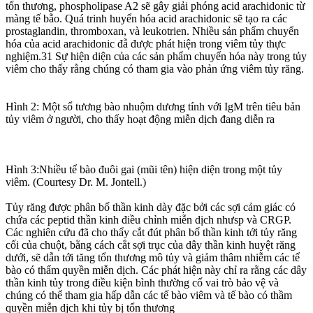
tốn thương, phospholipase A2 sẽ gây giải phóng acid arachidonic từ
màng tế bằo. Quá trinh huyển hóa acid arachidonic sẽ tạo ra các
prostaglandin, thromboxan, và leukotrien. Nhiều sản phẩm chuyển
hóa của acid arachidonic đẵ được phát hiện trong viêm tủy thực
nghiệm.31 Sự hiện diện của các sản phẩm chuyển hóa này trong tủy
viêm cho thấy rằng chúng có tham gia vào phản ứng viêm tủy răng.
Hình 2: Một sổ tương bào nhuộm dương tính với IgM trên tiêu bản
tủy viêm ở người, cho thấy hoạt động miễn dịch đang diễn ra
Hình 3:Nhiều tể bào đuôi gai (mũi tên) hiện diện trong một tủy
viêm. (Courtesy Dr. M. Jontell.)
Tủy răng được phân bố thần kinh dày đặc bởi các sợi cảm giác có
chứa các peptid thần kinh điều chỉnh miễn dịch nhưsp và CRGP.
Các nghiên cứu đã cho thẩy cắt đút phân bố thần kinh tới tủy răng
cối của chuột, bằng cách cắt sợi trục của dây thần kinh huyệt răng
dưới, sẽ dẫn tới tăng tổn thương mô tủy và giảm thâm nhiễm các tể
bào có thẩm quyền miễn dịch. Các phát hiện này chỉ ra rằng các dây
thần kinh tủy trong điều kiện bình thường cố vai trò bảo vệ và
chúng có thể tham gia hấp dẫn các tế bào viêm và tế bào có thầm
quyền miễn djch khi tủy bị tổn thương