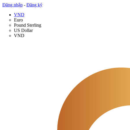
Đăng nhập
-
Đăng ký
VND
Euro
Pound Sterling
US Dollar
VND