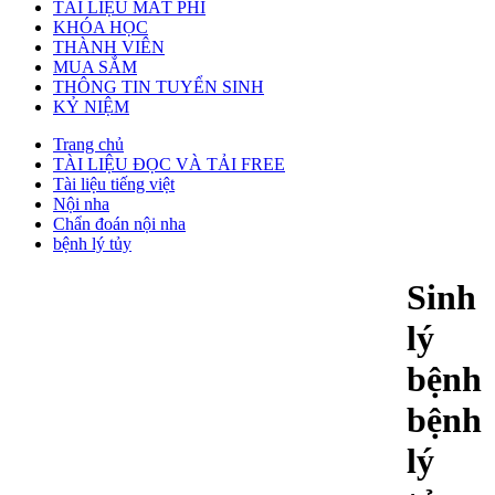
TÀI LIỆU MẤT PHÍ
KHÓA HỌC
THÀNH VIÊN
MUA SẮM
THÔNG TIN TUYỂN SINH
KỶ NIỆM
Trang chủ
TÀI LIỆU ĐỌC VÀ TẢI FREE
Tài liệu tiếng việt
Nội nha
Chẩn đoán nội nha
bệnh lý tủy
Sinh
lý
bệnh
bệnh
lý