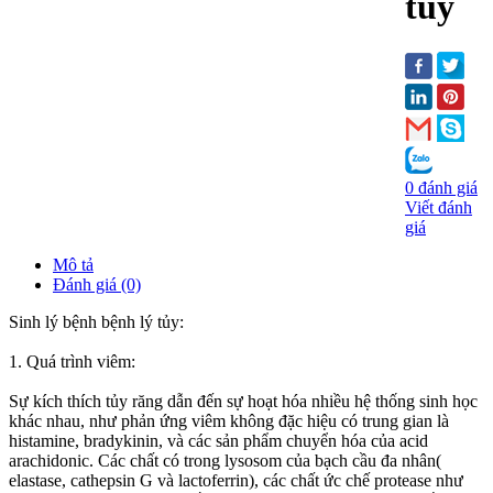
tủy
0 đánh giá
Viết đánh
giá
Mô tả
Đánh giá (0)
Sinh lý bệnh bệnh lý tủy:
1. Quá trình viêm:
Sự kích thích tủy răng dẫn đến sự hoạt hóa nhiều hệ thống sinh học
khác nhau, như phản ứng viêm không đặc hiệu có trung gian là
histamine, bradykinin, và các sản phẩm chuyển hóa của acid
arachidonic. Các chất có trong lysosom của bạch cầu đa nhân(
elastase, cathepsin G và lactoferrin), các chất ức chế protease như