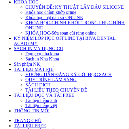
KHÓA HỌC
CHUYÊN ĐỀ: KỸ THUẬT LẤY DẤU SILICONE
Khóa học chỉnh khớp ofline
Khóa học mặt dán sứ ONLINE
KHÓA HỌC-CHINH KHỚP TRONG PHỤC HÌNH
ONLINE
KHÓA HỌC-Sửa soạn cùi răng online
KỶ NIỆM LỚP HỌC OFFLINE TẠI BIVA DENTAL
ACADEMY
SÁCH IN VÀ DỤNG CỤ
Dụng cụ nha khoa
Sách in Nha Khoa
Sản phẩm NK
TÀI LIỆU MẤT PHÍ
HƯỚNG DẪN ĐĂNG KÝ GÓI ĐỌC SÁCH
QUY TRÌNH LÂM SÀNG
SÁCH DỊCH
TÀI LIỆU THEO CHUYÊN ĐỀ
TÀI LIỆU ĐỌC VÀ TẢI FREE
Tài liệu tiếng anh
Tài liệu tiếng việt
THÔNG TIN MỚI
TRANG CHỦ
TÀI LIỆU FREE