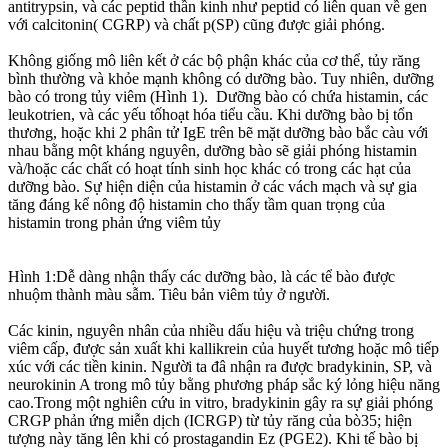
antitrypsin, và các peptid thần kinh như peptid có liên quan về gen
với calcitonin( CGRP) và chất p(SP) cũng được giải phóng.
Không giống mô liên kết ở các bộ phận khác của cơ thể, tủy răng
bình thường và khỏe mạnh không có dưỡng bào. Tuy nhiên, dưỡng
bào có trong tủy viêm (Hình 1). Dưỡng bào có chứa histamin, các
leukotrien, và các yếu tốhoạt hóa tiểu cầu. Khi dưỡng bào bị tổn
thương, hoặc khi 2 phân tử IgE trên bẽ mặt dưỡng bào bắc càu với
nhau bằng một kháng nguyên, dưỡng bào sẽ giải phóng histamin
và/hoặc các chất có hoạt tính sinh học khác có trong các hạt của
dưỡng bào. Sự hiện diện của histamin ở các vách mạch và sự gia
tăng đáng kể nông độ histamin cho thấy tầm quan trọng của
histamin trong phản ứng viêm tủy
Hình 1:Dễ dàng nhận thấy các dưỡng bào, là các tể bào được
nhuộm thành màu sẫm. Tiêu bản viêm tủy ở người.
Các kinin, nguyên nhân của nhiều dấu hiệu và triệu chứng trong
viêm cấp, được sản xuất khi kallikrein của huyết tương hoặc mô tiếp
xúc với các tiền kinin. Người ta đâ nhận ra được bradykinin, SP, và
neurokinin A trong mô tủy bằng phương pháp sắc ký lỏng hiệu năng
cao.Trong một nghiên cứu in vitro, bradykinin gây ra sự giải phóng
CRGP phản ứng miễn dịch (ICRGP) từ tủy răng của bò35; hiện
tượng này tăng lên khi có prostagandin Ez (PGE2). Khi tế bào bị