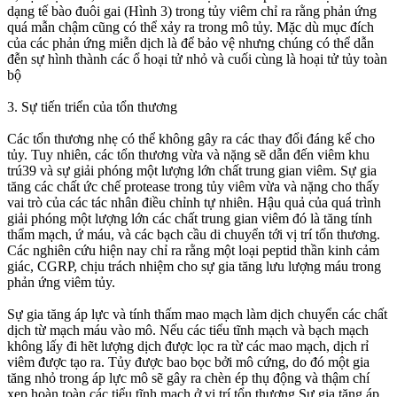
dạng tế bào đuôi gai (Hình 3) trong tủy viêm chỉ ra rằng phản ứng
quá mẫn chậm cũng có thể xảy ra trong mô tủy. Mặc dù mục đích
của các phản ứng miễn dịch là để bảo vệ nhưng chúng có thể dẫn
đễn sự hình thành các ổ hoại tử nhỏ và cuối cùng là hoại tử tủy toàn
bộ
3. Sự tiến triển của tổn thương
Các tổn thương nhẹ có thể không gây ra các thay đổi đáng kể cho
tủy. Tuy nhiên, các tổn thương vừa và nặng sẽ dẫn đến viêm khu
trú39 và sự giải phóng một lượng lớn chất trung gian viêm. Sự gia
tăng các chất ức chế protease trong tủy viêm vừa và nặng cho thấy
vai trò của các tác nhân điều chỉnh tự nhiên. Hậu quả của quá trình
giải phóng một lượng lớn các chất trung gian viêm đó là tăng tính
thẩm mạch, ứ máu, và các bạch cầu di chuyển tới vị trí tổn thương.
Các nghiên cứu hiện nay chỉ ra rằng một loại peptid thần kinh cảm
giác, CGRP, chịu trách nhiệm cho sự gia tăng lưu lượng máu trong
phản ứng viêm tủy.
Sự gia tăng áp lực và tính thấm mao mạch làm dịch chuyển các chất
dịch từ mạch máu vào mô. Nếu các tiểu tĩnh mạch và bạch mạch
không lấy đi hẽt lượng dịch được lọc ra từ các mao mạch, dịch rỉ
viêm được tạo ra. Tủy được bao bọc bởi mô cứng, do đó một gia
tăng nhỏ trong áp lực mô sẽ gây ra chèn ép thụ động và thậm chí
xẹp hoàn toàn các tiểu tĩnh mạch ở vị trí tổn thương Sự gia tăng áp