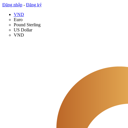
Đăng nhập
-
Đăng ký
VND
Euro
Pound Sterling
US Dollar
VND