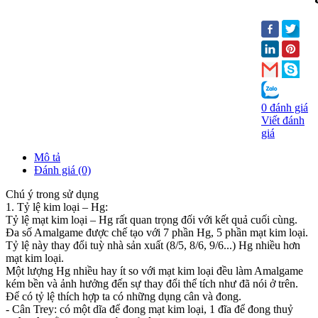
0 đánh giá
Viết đánh
giá
Mô tả
Đánh giá (0)
Chú ý trong sử dụng
1. Tỷ lệ kim loại – Hg:
Tỷ lệ mạt kim loại – Hg rất quan trọng đối với kết quả cuối cùng.
Đa số Amalgame được chế tạo với 7 phần Hg, 5 phần mạt kim loại.
Tỷ lệ
này thay đổi tuỳ nhà sản xuất (8/5, 8/6, 9/6...) Hg nhiều hơn
mạt kim loại.
Một lượng Hg nhiều hay ít so với mạt kim loại đều làm Amalgame
kém
bền và ảnh hưởng đến sự thay đổi thể tích như đã nói ở trên.
Để có tỷ lệ thích hợp ta có những dụng cân và đong.
- Cân Trey: có một dĩa để đong mạt kim loại, 1 đĩa để đong thuỷ