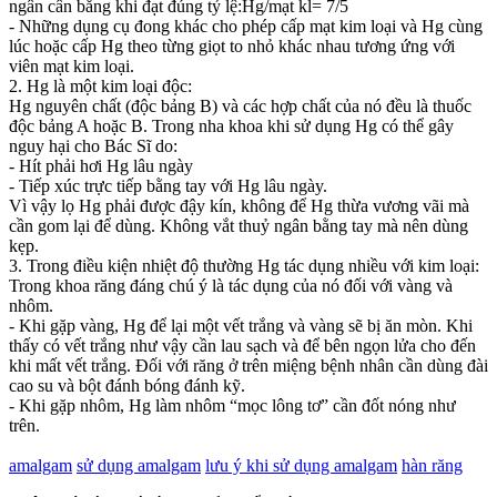
ngân cân bằng khi đạt đúng tỷ lệ:Hg/mạt kl= 7/5
- Những dụng cụ đong khác cho phép cấp mạt kim loại và Hg cùng
lúc hoặc cấp Hg theo từng giọt to nhỏ khác nhau tương ứng với
viên mạt kim loại.
2. Hg là một kim loại độc:
Hg nguyên chất (độc bảng B) và các hợp chất của nó đều là thuốc
độc
bảng A hoặc B. Trong nha khoa khi sử dụng Hg có thể gây
nguy hại cho Bác Sĩ do:
- Hít phải hơi Hg lâu ngày
- Tiếp xúc trực tiếp bằng tay với Hg lâu ngày.
Vì vậy lọ Hg phải được đậy kín, không để Hg thừa vương vãi mà
cần gom
lại để dùng. Không vắt thuỷ ngân bằng tay mà nên dùng
kẹp.
3. Trong điều kiện nhiệt độ thường Hg tác dụng nhiều với kim loại:
Trong khoa răng đáng chú ý là tác dụng của nó đối với vàng và
nhôm.
- Khi gặp vàng, Hg để lại một vết trắng và vàng sẽ bị ăn mòn. Khi
thấy có vết trắng như vậy cần lau sạch và để bên ngọn lửa cho đến
khi mất vết trắng. Đối với răng ở trên miệng bệnh nhân cần dùng đài
cao su và bột đánh bóng đánh kỹ.
- Khi gặp nhôm, Hg làm nhôm “mọc lông tơ” cần đốt nóng như
trên.
amalgam
sử dụng amalgam
lưu ý khi sử dụng amalgam
hàn răng