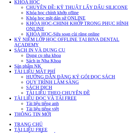
KHÓA HỌC
CHUYÊN ĐỀ: KỸ THUẬT LẤY DẤU SILICONE
Khóa học chỉnh khớp ofline
Khóa học mặt dán sứ ONLINE
KHÓA HỌC-CHINH KHỚP TRONG PHỤC HÌNH
ONLINE
KHÓA HỌC-Sửa soạn cùi răng online
KỶ NIỆM LỚP HỌC OFFLINE TẠI BIVA DENTAL
ACADEMY
SÁCH IN VÀ DỤNG CỤ
Dụng cụ nha khoa
Sách in Nha Khoa
Sản phẩm NK
TÀI LIỆU MẤT PHÍ
HƯỚNG DẪN ĐĂNG KÝ GÓI ĐỌC SÁCH
QUY TRÌNH LÂM SÀNG
SÁCH DỊCH
TÀI LIỆU THEO CHUYÊN ĐỀ
TÀI LIỆU ĐỌC VÀ TẢI FREE
Tài liệu tiếng anh
Tài liệu tiếng việt
THÔNG TIN MỚI
TRANG CHỦ
TÀI LIỆU FREE