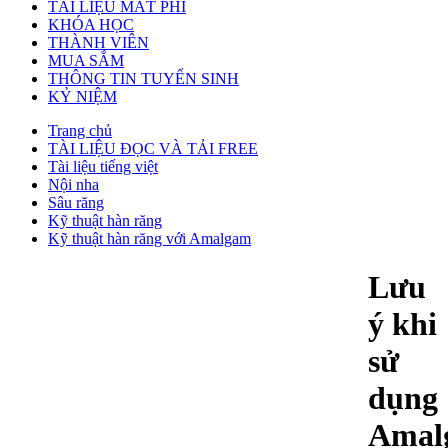
TÀI LIỆU MẤT PHÍ
KHÓA HỌC
THÀNH VIÊN
MUA SẮM
THÔNG TIN TUYỂN SINH
KỶ NIỆM
Trang chủ
TÀI LIỆU ĐỌC VÀ TẢI FREE
Tài liệu tiếng việt
Nội nha
Sâu răng
Kỹ thuật hàn răng
Kỹ thuật hàn răng với Amalgam
Lưu
ý khi
sử
dụng
Amal