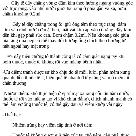
+Gây tê dây chằng vòng: đâm kim theo hướng ngang vuông góc
với trục răng, vào nhú nướu giữa hai răng ở phía gần và xa, bơm
chậm khoảng 0.2ml
+Gây tê dây chằng trong ổ: giữ ống têm theo trục răng, đâm
kim vào rãnh nướu ở mặt bên, mặt vát kim áp vào cổ răng, đẩy kim
đến khi gặp phải sức cản. Bơm chậm 0.2ml. Nếu khoảng các giữa
hia răng quá hẹp có thể thay đổi hướng ống chích theo hướng từ
mặt ngoài hay mặt trong
=> dấy hiệu chứng tỏ thành công là có cảm giác nặng tay khi
bơm thuốc, thuốc tê không rớt vào miệng bệnh nhân
-Ưu điểm: tránh được sự khó chịu do tê môi, lưỡi, phần mềm xung
quanh, liều thuốc tê ít, hiệu quả tê nhanh ở tủy răng và mô mềm, ít
chấn thương
-Nhược điểm: khó thực hiện ở vị trí mặt xa răng cối lớn hàm dưới,
thuốc tê rớt vào miệng tạo vị khó chịu( đắng), chích nhanh mạnh có
thể làm vỡ ống thuốc tê, có thể gây đau và viêm khớp vài ngày
-Thất bại:
+Nhiễm trùng hay viêm cấp tính ở nơi tiêm
+Thuốc tê không được giữ tiếp xúc tại chỗ tiêm, cần phải thực