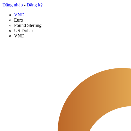
Đăng nhập
-
Đăng ký
VND
Euro
Pound Sterling
US Dollar
VND