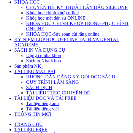
KHÓA HỌC
CHUYÊN ĐỀ: KỸ THUẬT LẤY DẤU SILICONE
Khóa học chỉnh khớp ofline
Khóa học mặt dán sứ ONLINE
KHÓA HỌC-CHINH KHỚP TRONG PHỤC HÌNH
ONLINE
KHÓA HỌC-Sửa soạn cùi răng online
KỶ NIỆM LỚP HỌC OFFLINE TẠI BIVA DENTAL
ACADEMY
SÁCH IN VÀ DỤNG CỤ
Dụng cụ nha khoa
Sách in Nha Khoa
Sản phẩm NK
TÀI LIỆU MẤT PHÍ
HƯỚNG DẪN ĐĂNG KÝ GÓI ĐỌC SÁCH
QUY TRÌNH LÂM SÀNG
SÁCH DỊCH
TÀI LIỆU THEO CHUYÊN ĐỀ
TÀI LIỆU ĐỌC VÀ TẢI FREE
Tài liệu tiếng anh
Tài liệu tiếng việt
THÔNG TIN MỚI
TRANG CHỦ
TÀI LIỆU FREE