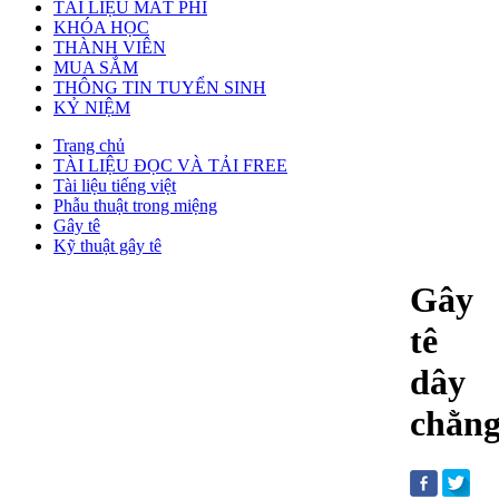
TÀI LIỆU MẤT PHÍ
KHÓA HỌC
THÀNH VIÊN
MUA SẮM
THÔNG TIN TUYỂN SINH
KỶ NIỆM
Trang chủ
TÀI LIỆU ĐỌC VÀ TẢI FREE
Tài liệu tiếng việt
Phẫu thuật trong miệng
Gây tê
Kỹ thuật gây tê
Gây
tê
dây
chằn