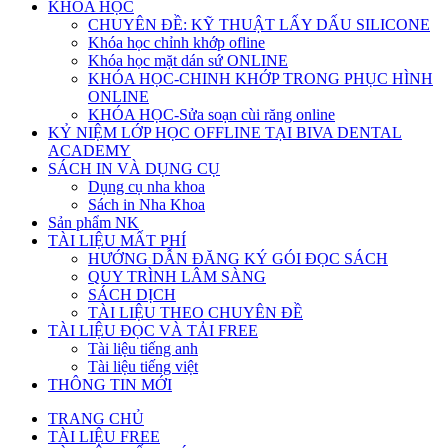
KHÓA HỌC
CHUYÊN ĐỀ: KỸ THUẬT LẤY DẤU SILICONE
Khóa học chỉnh khớp ofline
Khóa học mặt dán sứ ONLINE
KHÓA HỌC-CHINH KHỚP TRONG PHỤC HÌNH
ONLINE
KHÓA HỌC-Sửa soạn cùi răng online
KỶ NIỆM LỚP HỌC OFFLINE TẠI BIVA DENTAL
ACADEMY
SÁCH IN VÀ DỤNG CỤ
Dụng cụ nha khoa
Sách in Nha Khoa
Sản phẩm NK
TÀI LIỆU MẤT PHÍ
HƯỚNG DẪN ĐĂNG KÝ GÓI ĐỌC SÁCH
QUY TRÌNH LÂM SÀNG
SÁCH DỊCH
TÀI LIỆU THEO CHUYÊN ĐỀ
TÀI LIỆU ĐỌC VÀ TẢI FREE
Tài liệu tiếng anh
Tài liệu tiếng việt
THÔNG TIN MỚI
TRANG CHỦ
TÀI LIỆU FREE