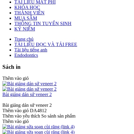
TÀI LIỆU MẤT PHÍ
KHÓA HỌC
THÀNH VIÊN
MUA SẮM
THÔNG TIN TUYỂN SINH
KỶ NIỆM
Trang chủ
TÀI LIỆU ĐỌC VÀ TẢI FREE
Tài liệu tiếng anh
Endodontics
Sách in
Thêm vào giỏ
Bài giảng dán sứ veneer 2
Bài giảng dán sứ veneer 2
Thêm vào giỏ
DA4812
Thêm vào yêu thích
So sánh sản phẩm
Thêm vào giỏ