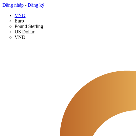
Đăng nhập
-
Đăng ký
VND
Euro
Pound Sterling
US Dollar
VND