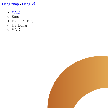
Đăng nhập
-
Đăng ký
VND
Euro
Pound Sterling
US Dollar
VND