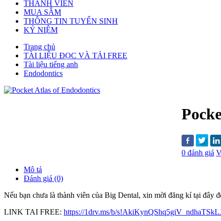
THÀNH VIÊN
MUA SẮM
THÔNG TIN TUYỂN SINH
KỶ NIỆM
Trang chủ
TÀI LIỆU ĐỌC VÀ TẢI FREE
Tài liệu tiếng anh
Endodontics
Pocke
0 đánh giá
V
Mô tả
Đánh giá (0)
Nếu bạn chưa là thành viên của Big Dental, xin mời đăng kí tại đây để t
LINK TAI FREE:
https://1drv.ms/b/s!AkiKynQShq5giV_ndhaTSkL