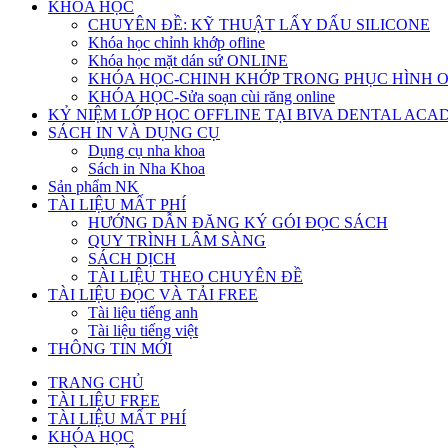
KHÓA HỌC
CHUYÊN ĐỀ: KỸ THUẬT LẤY DẤU SILICONE
Khóa học chỉnh khớp ofline
Khóa học mặt dán sứ ONLINE
KHÓA HỌC-CHINH KHỚP TRONG PHỤC HÌNH 
KHÓA HỌC-Sửa soạn cùi răng online
KỶ NIỆM LỚP HỌC OFFLINE TẠI BIVA DENTAL AC
SÁCH IN VÀ DỤNG CỤ
Dụng cụ nha khoa
Sách in Nha Khoa
Sản phẩm NK
TÀI LIỆU MẤT PHÍ
HƯỚNG DẪN ĐĂNG KÝ GÓI ĐỌC SÁCH
QUY TRÌNH LÂM SÀNG
SÁCH DỊCH
TÀI LIỆU THEO CHUYÊN ĐỀ
TÀI LIỆU ĐỌC VÀ TẢI FREE
Tài liệu tiếng anh
Tài liệu tiếng việt
THÔNG TIN MỚI
TRANG CHỦ
TÀI LIỆU FREE
TÀI LIỆU MẤT PHÍ
KHÓA HỌC