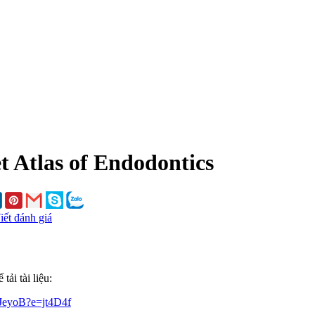
t Atlas of Endodontics
iết đánh giá
ải tài liệu:
JeyoB?e=jt4D4f