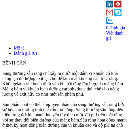
0 đánh giá
Viết đánh
giá
Mô tả
Đánh giá (0)
BỆNH CĂN
Sang thương sâu răng chỉ xảy ra dưới một đám vi khuẩn có khả
năng tạo đủ lượng axit tại chỗ để làm mất khoáng cấu trúc răng.
Khối gelatin vi khuẩn dính vào bề mặt răng được gọi là mảng bám.
Mảng bám vi khuấn biến dưỡng carbohydrate tinh chế cho năng
lượng và axit hữu cơ như một sản phẩm phụ.
Sản phẩm axit có thể là nguyên nhân của sang thương sâu răng bởi
sự hòa tan những tinh thể cấu trúc răng. Sang thương sâu răng tiến
triển từng đợt lúc mạnh lúc yếu tùy theo mức độ pỉ I trên mặt răng
với sự thay đổi biến dưỡng của mảng bám.Sâu răng hoạt dộng mạnh
ở thời kỳ hoạt động biến dưỡng của vi khuẩn cao và độ pH tại chồ