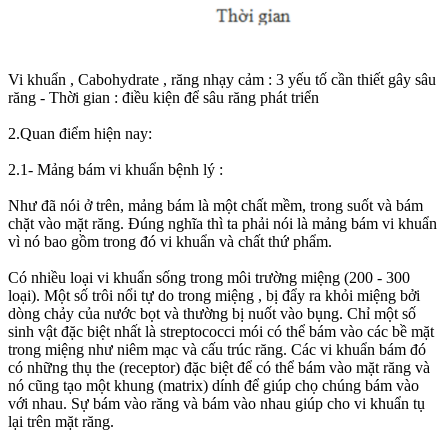
Vi khuẩn , Cabohydrate , răng nhạy cảm : 3 yếu tố cần thiết gây sâu
răng - Thời gian : điều kiện để sâu răng phát triển
2.Quan điểm hiện nay:
2.1- Mảng bám vi khuẩn bệnh lý :
Như đã nói ở trên, mảng bám là một chất mềm, trong suốt và bám
chặt vào mặt răng. Đúng nghĩa thì ta phải nói là mảng bám vi khuẩn
vì nó bao gồm trong đó vi khuẩn và chất thứ phẩm.
Có nhiều loại vi khuẩn sống trong môi trường miệng (200 - 300
loại). Một số trôi nổi tự do trong miệng , bị đẩy ra khỏi miệng bởi
dòng chảy của nước bọt và thường bị nuốt vào bụng. Chỉ một số
sinh vật đặc biệt nhất là streptococci mói có thể bám vào các bề mặt
trong miệng như niêm mạc và cấu trúc răng. Các vi khuẩn bám đó
có những thụ the (receptor) đặc biệt để có thể bám vào mặt răng và
nó cũng tạo một khung (matrix) dính để giúp chọ chúng bám vào
với nhau. Sự bám vào răng và bám vào nhau giúp cho vi khuẩn tụ
lại trên mặt răng.