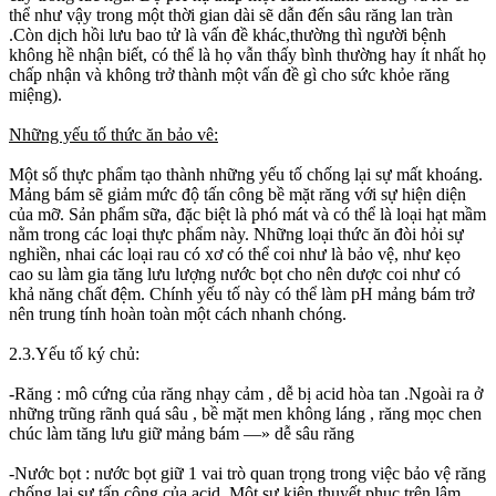
thể như vậy trong một thời gian dài sẽ dẫn đến sâu răng lan tràn
.Còn dịch hồi lưu bao tử là vấn đề khác,thường thì người bệnh
không hề nhận biết, có thể là họ vẫn thấy bình thường hay ít nhất họ
chấp nhận và không trở thành một vấn đề gì cho sức khỏe răng
miệng).
Những yếu tố thức ăn bảo vê:
Một số thực phẩm tạo thành những yếu tố chống lại sự mất khoáng.
Mảng bám sẽ giảm mức độ tấn công bề mặt răng với sự hiện diện
của mỡ. Sản phẩm sữa, đặc biệt là phó mát và có thể là loại hạt mầm
nằm trong các loại thực phẩm này. Những loại thức ăn đòi hỏi sự
nghiền, nhai các loại rau có xơ có thể coi như là bảo vệ, như kẹo
cao su làm gia tăng lưu lượng nước bọt cho nên dược coi như có
khả năng chất đệm. Chính yếu tố này có thể làm pH mảng bám trở
nên trung tính hoàn toàn một cách nhanh chóng.
2.3.Yếu tố ký chủ:
-Răng : mô cứng của răng nhạy cảm , dễ bị acid hòa tan .Ngoài ra ở
những trũng rãnh quá sâu , bề mặt men không láng , răng mọc chen
chúc làm tăng lưu giữ mảng bám —» dễ sâu răng
-Nước bọt : nước bọt giữ 1 vai trò quan trọng trong việc bảo vệ răng
chống lại sự tấn công của acid. Một sư kiện thuyết phục trên lâm