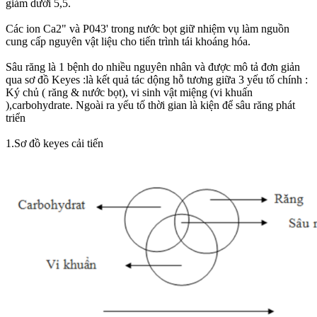
giảm dưới 5,5.
Các ion Ca2" và P043' trong nước bọt giữ nhiệm vụ làm nguồn
cung cấp nguyên vật liệu cho tiến trình tái khoáng hóa.
Sâu răng là 1 bệnh do nhiều nguyên nhân và được mô tả đơn giản
qua sơ đồ Keyes :là kết quả tác dộng hỗ tương giữa 3 yếu tố chính :
Ký chủ ( răng & nước bọt), vi sinh vật miệng (vi khuấn
),carbohydrate. Ngoài ra yếu tố thời gian là kiện để sâu răng phát
triển
1.Sơ đồ keyes cải tiến