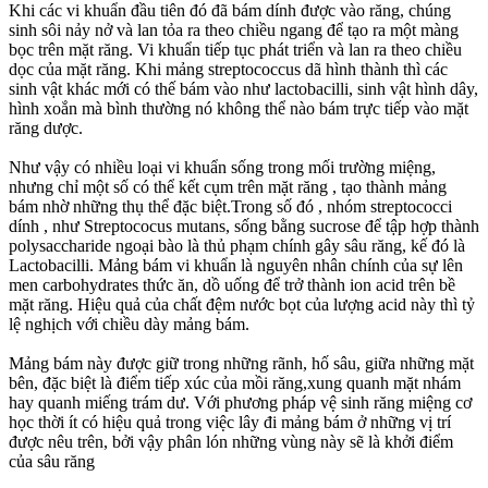
Khi các vi khuẩn đầu tiên đó đã bám dính được vào răng, chúng
sinh sôi nảy nở và lan tỏa ra theo chiều ngang để tạo ra một màng
bọc trên mặt răng. Vi khuẩn tiếp tục phát triển và lan ra theo chiều
dọc của mặt răng. Khi mảng streptococcus dã hình thành thì các
sinh vật khác mới có thế bám vào như lactobacilli, sinh vật hình dây,
hình xoắn mà bình thường nó không thể nào bám trực tiếp vào mặt
răng dược.
Như vậy có nhiều loại vi khuẩn sống trong mối trường miệng,
nhưng chỉ một số có thể kết cụm trên mặt răng , tạo thành mảng
bám nhờ những thụ thể đặc biệt.Trong số đó , nhóm streptococci
dính , như Streptococus mutans, sống bằng sucrose để tập hợp thành
polysaccharide ngoại bào là thủ phạm chính gây sâu răng, kế đó là
Lactobacilli. Mảng bám vi khuẩn là nguyên nhân chính của sự lên
men carbohydrates thức ăn, dồ uống để trở thành ion acid trên bề
mặt răng. Hiệu quả của chất đệm nước bọt của lượng acid này thì tỷ
lệ nghịch với chiều dày mảng bám.
Mảng bám này được giữ trong những rãnh, hố sâu, giữa những mặt
bên, đặc biệt là điểm tiếp xúc của mồi răng,xung quanh mặt nhám
hay quanh miếng trám dư. Với phương pháp vệ sinh răng miệng cơ
học thời ít có hiệu quả trong việc lây đi mảng bám ở những vị trí
được nêu trên, bởi vậy phân lón những vùng này sẽ là khởi điểm
của sâu răng