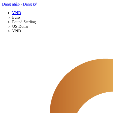
Đăng nhập
-
Đăng ký
VND
Euro
Pound Sterling
US Dollar
VND