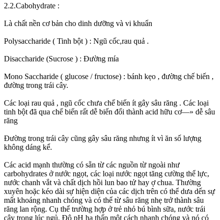
2.2.Cabohydrate :
Là chất nền cơ bản cho dinh dưỡng và vi khuẩn
Polysaccharide ( Tinh bột ) : Ngũ cốc,rau quả .
Disaccharide (Sucrose ) : Đường mía
Mono Saccharide ( glucose / fructose) : bánh kẹo , đường chế biến ,
đường trong trái cây.
Các loại rau quả , ngũ cốc chưa chế biến ít gây sâu răng . Các loại
tinh bột đã qua chế biến rất dễ biến đổi thành acid hữu cơ—» dễ sâu
răng
Đường trong trái cây cũng gây sâu răng nhưng ít vì ăn số lượng
không dáng kể.
Các acid mạnh thường có sẵn từ các nguồn từ ngoài như
carbohydrates ở nước ngọt, các loại nước ngọt tăng cường thể lực,
nước chanh vắt và chất dịch hồi lun bao tử hay ợ chua. Thường
xuyên hoặc kéo dài sự hiện diện của các dịch trên có thể dưa dến sự
mất khoáng nhanh chóng và có thể từ sâu răng nhẹ trở thành sâu
răng lan rộng. Cụ thể trường hợp ở trẻ nhỏ bú bình sữa, nước trái
cây trong lúc ngủ. Độ pH hạ thấp một cách nhanh chóng và nó có