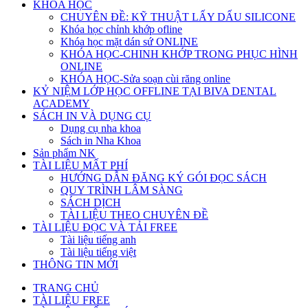
KHÓA HỌC
CHUYÊN ĐỀ: KỸ THUẬT LẤY DẤU SILICONE
Khóa học chỉnh khớp ofline
Khóa học mặt dán sứ ONLINE
KHÓA HỌC-CHINH KHỚP TRONG PHỤC HÌNH
ONLINE
KHÓA HỌC-Sửa soạn cùi răng online
KỶ NIỆM LỚP HỌC OFFLINE TẠI BIVA DENTAL
ACADEMY
SÁCH IN VÀ DỤNG CỤ
Dụng cụ nha khoa
Sách in Nha Khoa
Sản phẩm NK
TÀI LIỆU MẤT PHÍ
HƯỚNG DẪN ĐĂNG KÝ GÓI ĐỌC SÁCH
QUY TRÌNH LÂM SÀNG
SÁCH DỊCH
TÀI LIỆU THEO CHUYÊN ĐỀ
TÀI LIỆU ĐỌC VÀ TẢI FREE
Tài liệu tiếng anh
Tài liệu tiếng việt
THÔNG TIN MỚI
TRANG CHỦ
TÀI LIỆU FREE