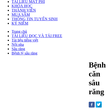
TÀI LIỆU MẤT PHÍ
KHÓA HỌC
THÀNH VIÊN
MUA SẮM
THÔNG TIN TUYỂN SINH
KỶ NIỆM
Trang chủ
TÀI LIỆU ĐỌC VÀ TẢI FREE
Tài liệu tiếng việt
Nội nha
Sâu răng
Bệnh lý sâu răng
Bệnh
căn
sâu
răng