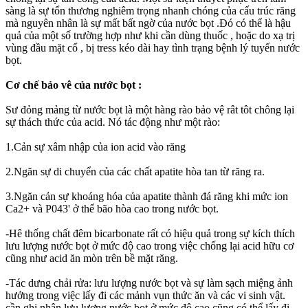
sàng là sự tổn thương nghiêm trọng nhanh chóng của cấu trúc răng
mà nguyên nhân là sự mất bất ngờ của nước bọt .Đó có thể là hậu
quả của một số trường hợp như khi cần dùng thuốc , hoặc do xạ trị
vùng đầu mặt cổ , bị tress kéo dài hay tình trạng bệnh lý tuyến nước
bọt.
Cơ chế bảo vê của nước bọt :
Sư đỏng mảng từ nước bọt là một hàng rào bảo vệ rât tôt chông lại
sự thách thức của acid. Nó tác động như một rào:
1.Cản sự xâm nhập của ion acid vào răng
2.Ngăn sự di chuyển của các chất apatite hòa tan từ răng ra.
3.Ngăn cản sự khoáng hóa của apatite thành đá răng khi mức ion
Ca2+ và P043' ở thể bão hòa cao trong nước bọt.
-Hê thống chất đêm bicarbonate rất có hiệu quả trong sự kích thích
lưu lượng nước bọt ở mức độ cao trong việc chống lại acid hữu cơ
cũng như acid ăn mòn trên bề mặt răng.
-Tác dưng chải rửa: lưu lượng nước bọt và sự làm sạch miệng ảnh
hưởng trong việc lấy đi các mảnh vụn thức ăn và các vi sinh vật.
cần ghi nhận lưu lượng nước bọt ở mức độ cao cũng có thể lấy đi