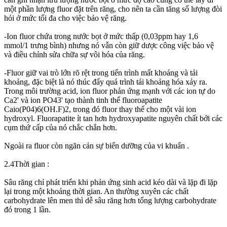
một phần lượng fluor đặt trên răng, cho nên ta cần tăng số lượng đòi
hỏi ở mức tối đa cho việc bảo vệ răng.
-Ion fluor chứa trong nước bọt ở mức thấp (0,03ppm hay 1,6
mmol/1 trưng bình) nhưng nó vẫn còn giữ dược công việc bảo vệ
và điều chỉnh sửa chữa sự vôi hóa của răng.
-Fluor giữ vai trò lớn rõ rệt trong tiến trình mất khoáng và tải
khoảng, đặc biệt là nó thúc đẩy quá trình tái khoảng hóa xảy ra.
Trong môi trường acid, ion fluor phản ứng mạnh với các ion tự do
Ca2' và ion PO43' tạo thành tinh thể fluoroapatite
Caio(P04)6(OH.F)2, trong đó fluor thay thế cho một vài ion
hydroxyl. Fluorapatite ỉt tan hơn hydroxyapatite nguyên chất bới các
cụm thứ cấp của nó chắc chắn hơn.
Ngoài ra fluor còn ngăn cản sự biến dưỡng của vi khuẩn .
2.4Thời gian :
Sâu răng chỉ phát triển khi phản ứng sinh acid kéo dài và lặp đi lặp
lại trong một khoảng thời gian. An thường xuyên các chất
carbohydrate lên men thì dễ sâu răng hơn tổng lượng carbohydrate
đó trong 1 lần.