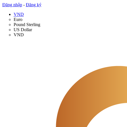
Đăng nhập
-
Đăng ký
VND
Euro
Pound Sterling
US Dollar
VND