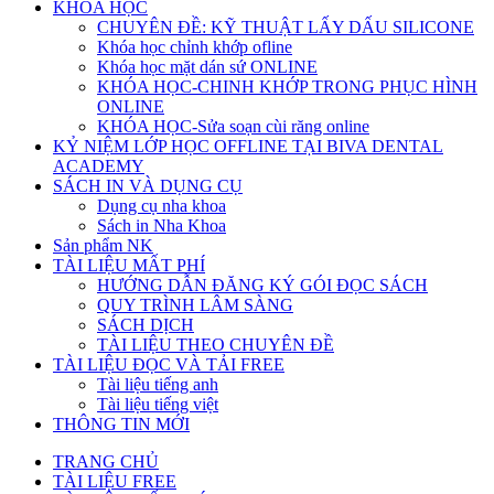
KHÓA HỌC
CHUYÊN ĐỀ: KỸ THUẬT LẤY DẤU SILICONE
Khóa học chỉnh khớp ofline
Khóa học mặt dán sứ ONLINE
KHÓA HỌC-CHINH KHỚP TRONG PHỤC HÌNH
ONLINE
KHÓA HỌC-Sửa soạn cùi răng online
KỶ NIỆM LỚP HỌC OFFLINE TẠI BIVA DENTAL
ACADEMY
SÁCH IN VÀ DỤNG CỤ
Dụng cụ nha khoa
Sách in Nha Khoa
Sản phẩm NK
TÀI LIỆU MẤT PHÍ
HƯỚNG DẪN ĐĂNG KÝ GÓI ĐỌC SÁCH
QUY TRÌNH LÂM SÀNG
SÁCH DỊCH
TÀI LIỆU THEO CHUYÊN ĐỀ
TÀI LIỆU ĐỌC VÀ TẢI FREE
Tài liệu tiếng anh
Tài liệu tiếng việt
THÔNG TIN MỚI
TRANG CHỦ
TÀI LIỆU FREE