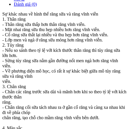
Đánh giá (0)
Sự khác nhau về hình thể răng sữa và răng vĩnh viễn
1. Thân răng
- Thân răng sữa thấp hơn thân răng vĩnh viễn.
- Mặt nhai răng sữa thu hẹp nhiều hơn răng vĩnh viễn.
- Cổ răng sữa thắt lại nhiều và thu hẹp hơn răng vĩnh viễn.
- Lớp men và ngà ở răng sữa mỏng hơn răng vĩnh viễn.
2. Tủy răng
- Nếu so sánh theo tỷ lệ với kích thước thân răng thì tủy răng sữa
lớn hơn.
- Sừng tủy răng sữa nằm gần đường nối men ngà hơn răng vĩnh
viễn.
- Về phương diện mô học, có rất ít sự khác biệt giữa mô tủy răng
sữa và răng vĩnh
viễn.
3. Chân răng
- Chân các răng trước sữa dài và mãnh hơn khi so theo tỷ lệ với kích
thước thân
răng.
- Chân răng cối sữa tách nhau ra ở gần cổ răng và càng xa nhau khi
đi về phía chóp
chân răng, tạo chỗ cho mầm răng vĩnh viễn bên dưới.
4. Màu sắc