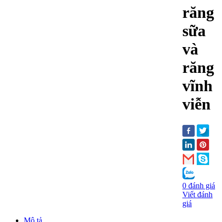
răng
sữa
và
răng
vĩnh
viễn
0 đánh giá
Viết đánh
giá
Mô tả