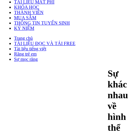
TÀI LIỆU MẤT PHÍ
KHÓA HỌC
THÀNH VIÊN
MUA SẮM
THÔNG TIN TUYỂN SINH
KỶ NIỆM
Trang chủ
TÀI LIỆU ĐỌC VÀ TẢI FREE
Tài liệu tiếng việt
Răng trẻ em
Sự mọc răng
Sự
khác
nhau
về
hình
thể