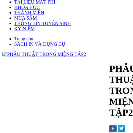
TÀI LIỆU MẤT PHÍ
KHÓA HỌC
THÀNH VIÊN
MUA SẮM
THÔNG TIN TUYỂN SINH
KỶ NIỆM
Trang chủ
SÁCH IN VÀ DỤNG CỤ
PHẪ
THU
TRO
MIỆ
TẬP2