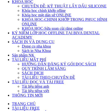
KHÓA HỌC
CHUYÊN ĐỀ: KỸ THUẬT LẤY DẤU SILICONE
Khóa học chỉnh khớp ofline
Khóa học mặt dán sứ ONLINE
KHÓA HỌC-CHINH KHỚP TRONG PHỤC HÌNH
ONLINE
KHÓA HỌC-Sửa soạn cùi răng online
KỶ NIỆM LỚP HỌC OFFLINE TẠI BIVA DENTAL
ACADEMY
SÁCH IN VÀ DỤNG CỤ
Dụng cụ nha khoa
Sách in Nha Khoa
Sản phẩm NK
TÀI LIỆU MẤT PHÍ
HƯỚNG DẪN ĐĂNG KÝ GÓI ĐỌC SÁCH
QUY TRÌNH LÂM SÀNG
SÁCH DỊCH
TÀI LIỆU THEO CHUYÊN ĐỀ
TÀI LIỆU ĐỌC VÀ TẢI FREE
Tài liệu tiếng anh
Tài liệu tiếng việt
THÔNG TIN MỚI
TRANG CHỦ
TÀI LIỆU FREE