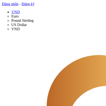
Đăng nhập
-
Đăng ký
VND
Euro
Pound Sterling
US Dollar
VND