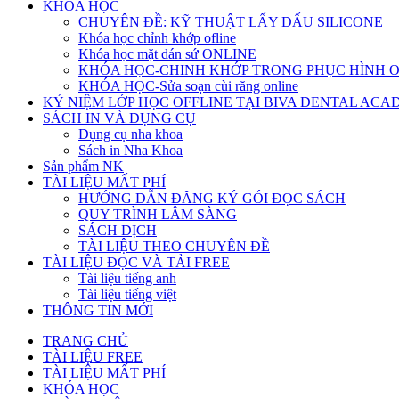
KHÓA HỌC
CHUYÊN ĐỀ: KỸ THUẬT LẤY DẤU SILICONE
Khóa học chỉnh khớp ofline
Khóa học mặt dán sứ ONLINE
KHÓA HỌC-CHINH KHỚP TRONG PHỤC HÌNH 
KHÓA HỌC-Sửa soạn cùi răng online
KỶ NIỆM LỚP HỌC OFFLINE TẠI BIVA DENTAL AC
SÁCH IN VÀ DỤNG CỤ
Dụng cụ nha khoa
Sách in Nha Khoa
Sản phẩm NK
TÀI LIỆU MẤT PHÍ
HƯỚNG DẪN ĐĂNG KÝ GÓI ĐỌC SÁCH
QUY TRÌNH LÂM SÀNG
SÁCH DỊCH
TÀI LIỆU THEO CHUYÊN ĐỀ
TÀI LIỆU ĐỌC VÀ TẢI FREE
Tài liệu tiếng anh
Tài liệu tiếng việt
THÔNG TIN MỚI
TRANG CHỦ
TÀI LIỆU FREE
TÀI LIỆU MẤT PHÍ
KHÓA HỌC