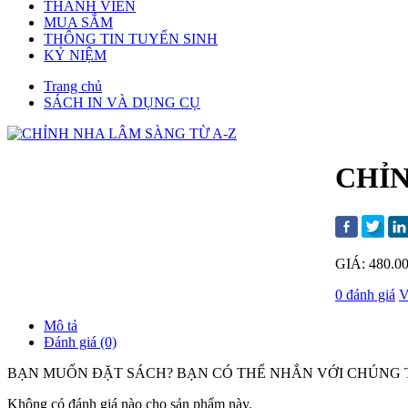
THÀNH VIÊN
MUA SẮM
THÔNG TIN TUYỂN SINH
KỶ NIỆM
Trang chủ
SÁCH IN VÀ DỤNG CỤ
CHỈN
GIÁ: 480.0
0 đánh giá
V
Mô tả
Đánh giá (0)
BẠN MUỐN ĐẶT SÁCH? BẠN CÓ THỂ NHẮN VỚI CHÚNG T
Không có đánh giá nào cho sản phẩm này.