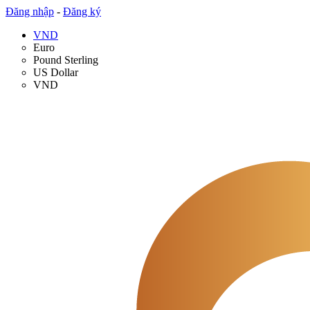
Đăng nhập
-
Đăng ký
VND
Euro
Pound Sterling
US Dollar
VND