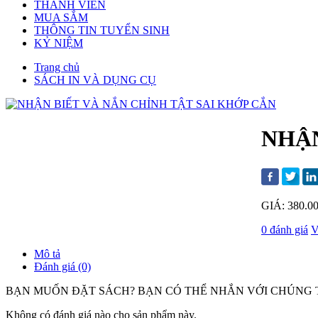
THÀNH VIÊN
MUA SẮM
THÔNG TIN TUYỂN SINH
KỶ NIỆM
Trang chủ
SÁCH IN VÀ DỤNG CỤ
NHẬN
GIÁ: 380.0
0 đánh giá
V
Mô tả
Đánh giá (0)
BẠN MUỐN ĐẶT SÁCH? BẠN CÓ THỂ NHẮN VỚI CHÚNG T
Không có đánh giá nào cho sản phẩm này.