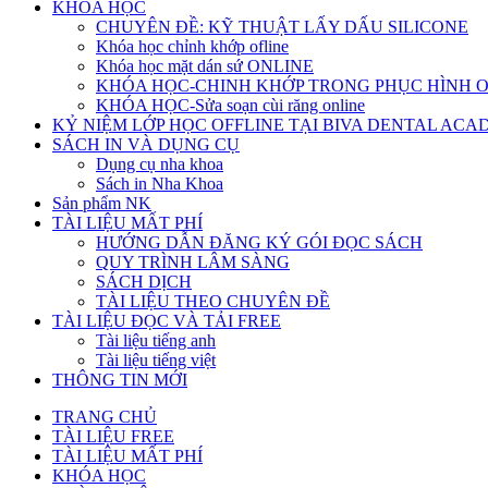
KHÓA HỌC
CHUYÊN ĐỀ: KỸ THUẬT LẤY DẤU SILICONE
Khóa học chỉnh khớp ofline
Khóa học mặt dán sứ ONLINE
KHÓA HỌC-CHINH KHỚP TRONG PHỤC HÌNH 
KHÓA HỌC-Sửa soạn cùi răng online
KỶ NIỆM LỚP HỌC OFFLINE TẠI BIVA DENTAL AC
SÁCH IN VÀ DỤNG CỤ
Dụng cụ nha khoa
Sách in Nha Khoa
Sản phẩm NK
TÀI LIỆU MẤT PHÍ
HƯỚNG DẪN ĐĂNG KÝ GÓI ĐỌC SÁCH
QUY TRÌNH LÂM SÀNG
SÁCH DỊCH
TÀI LIỆU THEO CHUYÊN ĐỀ
TÀI LIỆU ĐỌC VÀ TẢI FREE
Tài liệu tiếng anh
Tài liệu tiếng việt
THÔNG TIN MỚI
TRANG CHỦ
TÀI LIỆU FREE
TÀI LIỆU MẤT PHÍ
KHÓA HỌC