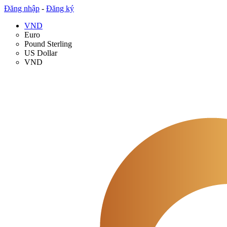
Đăng nhập
-
Đăng ký
VND
Euro
Pound Sterling
US Dollar
VND