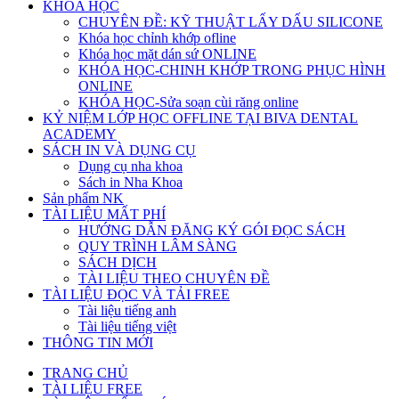
KHÓA HỌC
CHUYÊN ĐỀ: KỸ THUẬT LẤY DẤU SILICONE
Khóa học chỉnh khớp ofline
Khóa học mặt dán sứ ONLINE
KHÓA HỌC-CHINH KHỚP TRONG PHỤC HÌNH
ONLINE
KHÓA HỌC-Sửa soạn cùi răng online
KỶ NIỆM LỚP HỌC OFFLINE TẠI BIVA DENTAL
ACADEMY
SÁCH IN VÀ DỤNG CỤ
Dụng cụ nha khoa
Sách in Nha Khoa
Sản phẩm NK
TÀI LIỆU MẤT PHÍ
HƯỚNG DẪN ĐĂNG KÝ GÓI ĐỌC SÁCH
QUY TRÌNH LÂM SÀNG
SÁCH DỊCH
TÀI LIỆU THEO CHUYÊN ĐỀ
TÀI LIỆU ĐỌC VÀ TẢI FREE
Tài liệu tiếng anh
Tài liệu tiếng việt
THÔNG TIN MỚI
TRANG CHỦ
TÀI LIỆU FREE