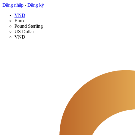
Đăng nhập
-
Đăng ký
VND
Euro
Pound Sterling
US Dollar
VND