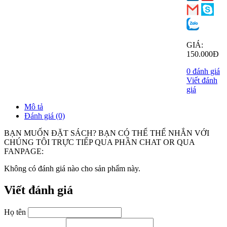
GIÁ:
150.000Đ
0 đánh giá
Viết đánh
giá
Mô tả
Đánh giá (0)
BẠN MUỐN ĐẶT SÁCH? BẠN CÓ THỂ THỂ NHẮN VỚI
CHÚNG TÔI TRỰC TIẾP QUA PHẦN CHAT OR QUA
FANPAGE:
Không có đánh giá nào cho sản phẩm này.
Viết đánh giá
Họ tên