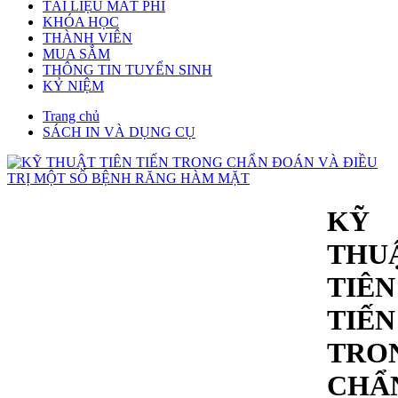
TÀI LIỆU MẤT PHÍ
KHÓA HỌC
THÀNH VIÊN
MUA SẮM
THÔNG TIN TUYỂN SINH
KỶ NIỆM
Trang chủ
SÁCH IN VÀ DỤNG CỤ
KỸ
THU
TIÊN
TIẾN
TRO
CHẨ