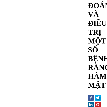
ĐOÁ
VÀ
ĐIỀU
TRỊ
MỘT
SỐ
BỆN
RĂN
HÀM
MẶT