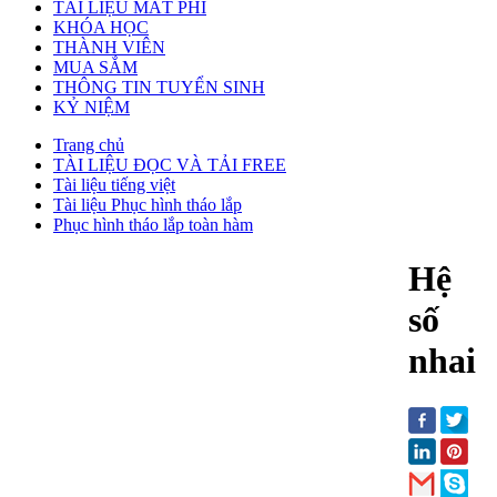
TÀI LIỆU MẤT PHÍ
KHÓA HỌC
THÀNH VIÊN
MUA SẮM
THÔNG TIN TUYỂN SINH
KỶ NIỆM
Trang chủ
TÀI LIỆU ĐỌC VÀ TẢI FREE
Tài liệu tiếng việt
Tài liệu Phục hình tháo lắp
Phục hình tháo lắp toàn hàm
Hệ
số
nhai