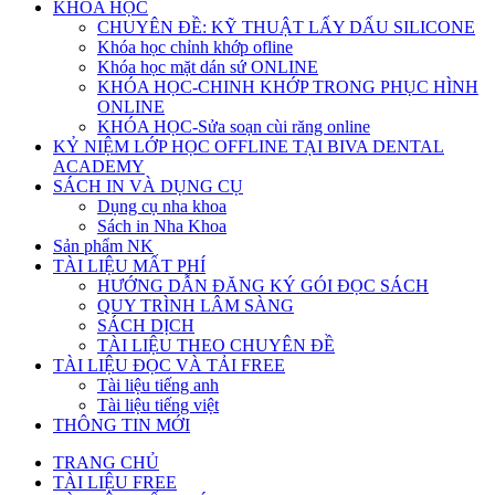
KHÓA HỌC
CHUYÊN ĐỀ: KỸ THUẬT LẤY DẤU SILICONE
Khóa học chỉnh khớp ofline
Khóa học mặt dán sứ ONLINE
KHÓA HỌC-CHINH KHỚP TRONG PHỤC HÌNH
ONLINE
KHÓA HỌC-Sửa soạn cùi răng online
KỶ NIỆM LỚP HỌC OFFLINE TẠI BIVA DENTAL
ACADEMY
SÁCH IN VÀ DỤNG CỤ
Dụng cụ nha khoa
Sách in Nha Khoa
Sản phẩm NK
TÀI LIỆU MẤT PHÍ
HƯỚNG DẪN ĐĂNG KÝ GÓI ĐỌC SÁCH
QUY TRÌNH LÂM SÀNG
SÁCH DỊCH
TÀI LIỆU THEO CHUYÊN ĐỀ
TÀI LIỆU ĐỌC VÀ TẢI FREE
Tài liệu tiếng anh
Tài liệu tiếng việt
THÔNG TIN MỚI
TRANG CHỦ
TÀI LIỆU FREE