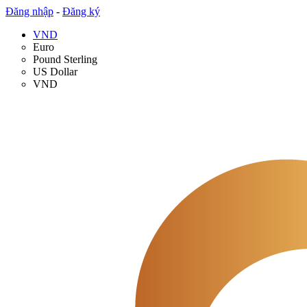
Đăng nhập
-
Đăng ký
VND
Euro
Pound Sterling
US Dollar
VND