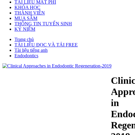
TÀI LIỆU MẤT PHÍ
KHÓA HỌC
THÀNH VIÊN
MUA SẮM
THÔNG TIN TUYỂN SINH
KỶ NIỆM
Trang chủ
TÀI LIỆU ĐỌC VÀ TẢI FREE
Tài liệu tiếng anh
Endodontics
Clini
Appr
in
Endod
Regen