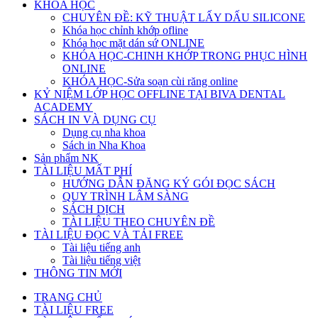
KHÓA HỌC
CHUYÊN ĐỀ: KỸ THUẬT LẤY DẤU SILICONE
Khóa học chỉnh khớp ofline
Khóa học mặt dán sứ ONLINE
KHÓA HỌC-CHINH KHỚP TRONG PHỤC HÌNH
ONLINE
KHÓA HỌC-Sửa soạn cùi răng online
KỶ NIỆM LỚP HỌC OFFLINE TẠI BIVA DENTAL
ACADEMY
SÁCH IN VÀ DỤNG CỤ
Dụng cụ nha khoa
Sách in Nha Khoa
Sản phẩm NK
TÀI LIỆU MẤT PHÍ
HƯỚNG DẪN ĐĂNG KÝ GÓI ĐỌC SÁCH
QUY TRÌNH LÂM SÀNG
SÁCH DỊCH
TÀI LIỆU THEO CHUYÊN ĐỀ
TÀI LIỆU ĐỌC VÀ TẢI FREE
Tài liệu tiếng anh
Tài liệu tiếng việt
THÔNG TIN MỚI
TRANG CHỦ
TÀI LIỆU FREE