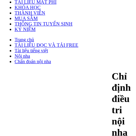
TÀI LIỆU MẤT PHÍ
KHÓA HỌC
THÀNH VIÊN
MUA SẮM
THÔNG TIN TUYỂN SINH
KỶ NIỆM
Trang chủ
TÀI LIỆU ĐỌC VÀ TẢI FREE
Tài liệu tiếng việt
Nội nha
Chẩn đoán nội nha
Chỉ
định
điều
tri
nội
nha