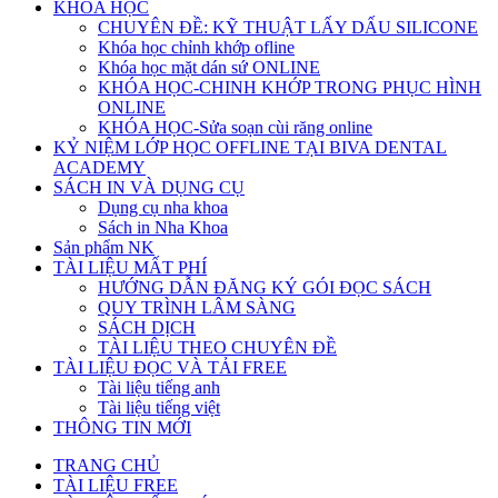
KHÓA HỌC
CHUYÊN ĐỀ: KỸ THUẬT LẤY DẤU SILICONE
Khóa học chỉnh khớp ofline
Khóa học mặt dán sứ ONLINE
KHÓA HỌC-CHINH KHỚP TRONG PHỤC HÌNH
ONLINE
KHÓA HỌC-Sửa soạn cùi răng online
KỶ NIỆM LỚP HỌC OFFLINE TẠI BIVA DENTAL
ACADEMY
SÁCH IN VÀ DỤNG CỤ
Dụng cụ nha khoa
Sách in Nha Khoa
Sản phẩm NK
TÀI LIỆU MẤT PHÍ
HƯỚNG DẪN ĐĂNG KÝ GÓI ĐỌC SÁCH
QUY TRÌNH LÂM SÀNG
SÁCH DỊCH
TÀI LIỆU THEO CHUYÊN ĐỀ
TÀI LIỆU ĐỌC VÀ TẢI FREE
Tài liệu tiếng anh
Tài liệu tiếng việt
THÔNG TIN MỚI
TRANG CHỦ
TÀI LIỆU FREE