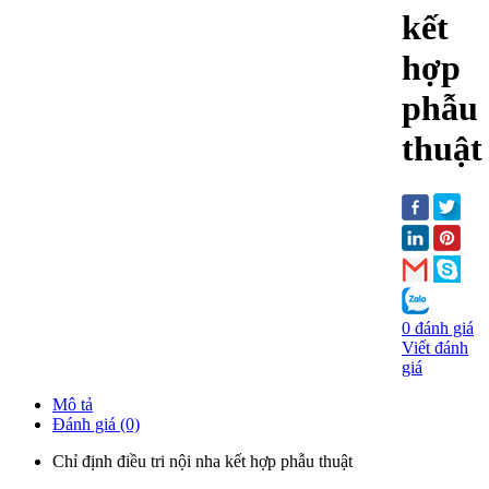
kết
hợp
phẫu
thuật
0 đánh giá
Viết đánh
giá
Mô tả
Đánh giá (0)
Chỉ định điều tri nội nha kết hợp phẫu thuật