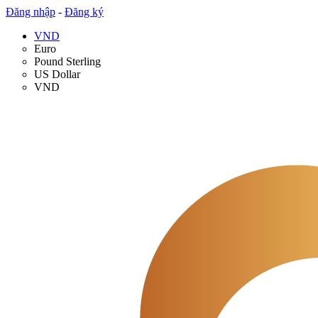
Đăng nhập
-
Đăng ký
VND
Euro
Pound Sterling
US Dollar
VND