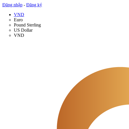
Đăng nhập
-
Đăng ký
VND
Euro
Pound Sterling
US Dollar
VND