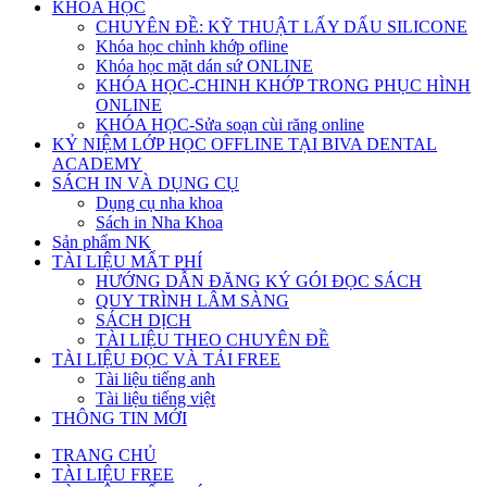
KHÓA HỌC
CHUYÊN ĐỀ: KỸ THUẬT LẤY DẤU SILICONE
Khóa học chỉnh khớp ofline
Khóa học mặt dán sứ ONLINE
KHÓA HỌC-CHINH KHỚP TRONG PHỤC HÌNH
ONLINE
KHÓA HỌC-Sửa soạn cùi răng online
KỶ NIỆM LỚP HỌC OFFLINE TẠI BIVA DENTAL
ACADEMY
SÁCH IN VÀ DỤNG CỤ
Dụng cụ nha khoa
Sách in Nha Khoa
Sản phẩm NK
TÀI LIỆU MẤT PHÍ
HƯỚNG DẪN ĐĂNG KÝ GÓI ĐỌC SÁCH
QUY TRÌNH LÂM SÀNG
SÁCH DỊCH
TÀI LIỆU THEO CHUYÊN ĐỀ
TÀI LIỆU ĐỌC VÀ TẢI FREE
Tài liệu tiếng anh
Tài liệu tiếng việt
THÔNG TIN MỚI
TRANG CHỦ
TÀI LIỆU FREE