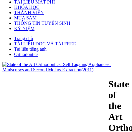
TÀI LIỆU MẤT PHÍ
KHÓA HỌC
THÀNH VIÊN
MUA SẮM
THÔNG TIN TUYỂN SINH
KỶ NIỆM
Trang chủ
TÀI LIỆU ĐỌC VÀ TẢI FREE
Tài liệu tiếng anh
Orthodontics
State
of
the
Art
Ortho