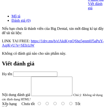
Viết đánh
giá
Mô tả
Đánh giá (0)
Nếu bạn chưa là thành viên của Big Dental, xin mời đăng kí tại đây
để tải tài liệu:
LINK TAI FREE:
https://1drv.ms/b/s!AkiKynQShq5gnm0J5aPuY-
AqjKyU?e=SEb1zW
Không có đánh giá nào cho sản phẩm này.
Viết đánh giá
Họ tên
Nội dung đánh giá
Chú ý:
Không sử dụng
các định dạng HTML!
Xếp hạng
Chưa tốt
Tốt