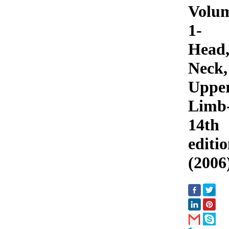
Volu
1-
Head
Neck,
Uppe
Limb
14th
editi
(2006