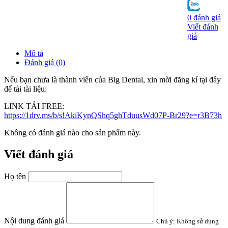
0 đánh giá
Viết đánh
giá
Mô tả
Đánh giá (0)
Nếu bạn chưa là thành viên của Big Dental, xin mời đăng kí tại đây
để tải tài liệu:
LINK TẢI FREE:
https://1drv.ms/b/s!AkiKynQShq5ghTduusWd07P-Br29?e=r3B73h
Không có đánh giá nào cho sản phẩm này.
Viết đánh giá
Họ tên
Nội dung đánh giá
Chú ý:
Không sử dụng