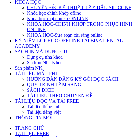
KHÓA HỌC
CHUYÊN ĐỀ: KỸ THUẬT LẤY DẤU SILICONE
Khóa học chỉnh khớp ofline
Khóa học mặt dán sứ ONLINE
KHÓA HỌC-CHINH KHỚP TRONG PHỤC HÌNH
ONLINE
KHÓA HỌC-Sửa soạn cùi răng online
KỶ NIỆM LỚP HỌC OFFLINE TẠI BIVA DENTAL
ACADEMY
SÁCH IN VÀ DỤNG CỤ
Dụng cụ nha khoa
Sách in Nha Khoa
Sản phẩm NK
TÀI LIỆU MẤT PHÍ
HƯỚNG DẪN ĐĂNG KÝ GÓI ĐỌC SÁCH
QUY TRÌNH LÂM SÀNG
SÁCH DỊCH
TÀI LIỆU THEO CHUYÊN ĐỀ
TÀI LIỆU ĐỌC VÀ TẢI FREE
Tài liệu tiếng anh
Tài liệu tiếng việt
THÔNG TIN MỚI
TRANG CHỦ
TÀI LIỆU FREE