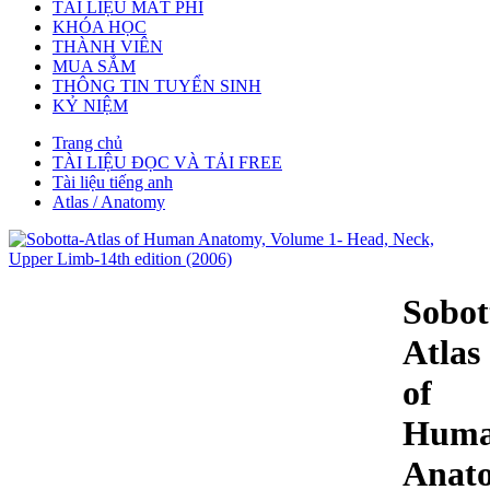
TÀI LIỆU MẤT PHÍ
KHÓA HỌC
THÀNH VIÊN
MUA SẮM
THÔNG TIN TUYỂN SINH
KỶ NIỆM
Trang chủ
TÀI LIỆU ĐỌC VÀ TẢI FREE
Tài liệu tiếng anh
Atlas / Anatomy
Sobot
Atlas
of
Hum
Anat