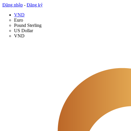
Đăng nhập
-
Đăng ký
VND
Euro
Pound Sterling
US Dollar
VND