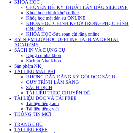
KHÓA HỌC
CHUYÊN ĐỀ: KỸ THUẬT LẤY DẤU SILICONE
Khóa học chỉnh khớp ofline
Khóa học mặt dán sứ ONLINE
KHÓA HỌC-CHINH KHỚP TRONG PHỤC HÌNH
ONLINE
KHÓA HỌC-Sửa soạn cùi răng online
KỶ NIỆM LỚP HỌC OFFLINE TẠI BIVA DENTAL
ACADEMY
SÁCH IN VÀ DỤNG CỤ
Dụng cụ nha khoa
Sách in Nha Khoa
Sản phẩm NK
TÀI LIỆU MẤT PHÍ
HƯỚNG DẪN ĐĂNG KÝ GÓI ĐỌC SÁCH
QUY TRÌNH LÂM SÀNG
SÁCH DỊCH
TÀI LIỆU THEO CHUYÊN ĐỀ
TÀI LIỆU ĐỌC VÀ TẢI FREE
Tài liệu tiếng anh
Tài liệu tiếng việt
THÔNG TIN MỚI
TRANG CHỦ
TÀI LIỆU FREE