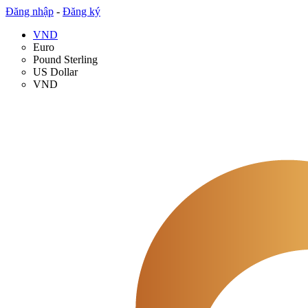
Đăng nhập
-
Đăng ký
VND
Euro
Pound Sterling
US Dollar
VND