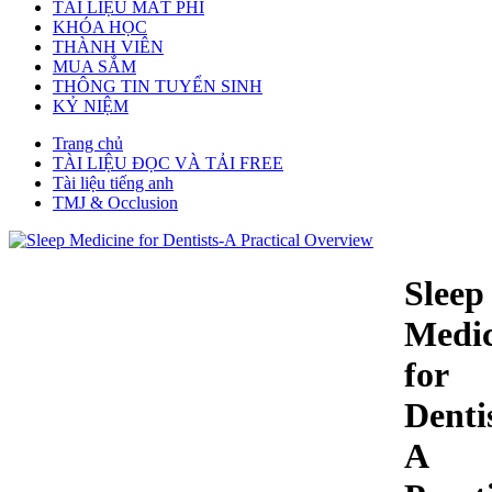
TÀI LIỆU MẤT PHÍ
KHÓA HỌC
THÀNH VIÊN
MUA SẮM
THÔNG TIN TUYỂN SINH
KỶ NIỆM
Trang chủ
TÀI LIỆU ĐỌC VÀ TẢI FREE
Tài liệu tiếng anh
TMJ & Occlusion
Sleep
Medic
for
Denti
A