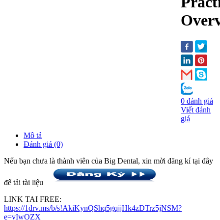
Pract
Over
0 đánh giá
Viết đánh
giá
Mô tả
Đánh giá (0)
Nếu bạn chưa là thành viên của Big Dental, xin mời đăng kí tại đây
để tải tài liệu
LINK TAI FREE:
https://1drv.ms/b/s!AkiKynQShq5gqjjHk4zDTrz5jNSM?
e=vIwOZX