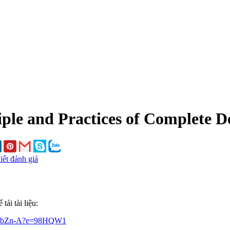
iple and Practices of Complete D
iết đánh giá
ải tài liệu:
vq-bZn-A?e=98HQW1