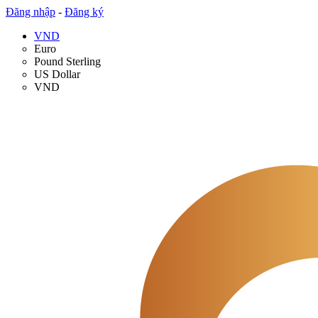
Đăng nhập
-
Đăng ký
VND
Euro
Pound Sterling
US Dollar
VND