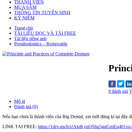
THÀNH VIÊN
MUA SẮM
THÔNG TIN TUYỂN SINH
KỶ NIỆM
Trang chủ
TÀI LIỆU ĐỌC VÀ TẢI FREE
Tài liệu tiếng anh
Prosthodontics – Removable
Princ
0 đánh giá
V
Mô tả
Đánh giá (0)
Nếu bạn chưa là thành viên của Big Dental, xin mời đăng kí tại đây để t
LINK TAI FREE:
https://1drv.ms/b/s!AkiKynQShq5gqGmEu401