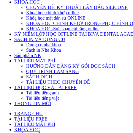
KHÓA HỌC
CHUYÊN ĐỀ: KỸ THUẬT LẤY DẤU SILICONE
Khóa học chỉnh khớp ofline
Khóa học mặt dán sứ ONLINE
KHÓA HỌC-CHINH KHỚP TRONG PHỤC HÌNH 
KHÓA HỌC-Sửa soạn cùi răng online
KỶ NIỆM LỚP HỌC OFFLINE TẠI BIVA DENTAL AC
SÁCH IN VÀ DỤNG CỤ
Dụng cụ nha khoa
Sách in Nha Khoa
Sản phẩm NK
TÀI LIỆU MẤT PHÍ
HƯỚNG DẪN ĐĂNG KÝ GÓI ĐỌC SÁCH
QUY TRÌNH LÂM SÀNG
SÁCH DỊCH
TÀI LIỆU THEO CHUYÊN ĐỀ
TÀI LIỆU ĐỌC VÀ TẢI FREE
Tài liệu tiếng anh
Tài liệu tiếng việt
THÔNG TIN MỚI
TRANG CHỦ
TÀI LIỆU FREE
TÀI LIỆU MẤT PHÍ
KHÓA HỌC