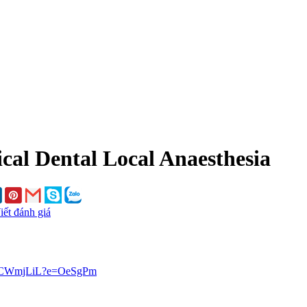
ical Dental Local Anaesthesia
iết đánh giá
faCWmjLiL?e=OeSgPm