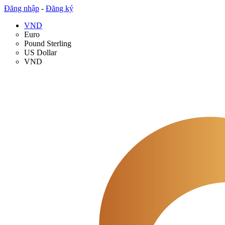
Đăng nhập
-
Đăng ký
VND
Euro
Pound Sterling
US Dollar
VND