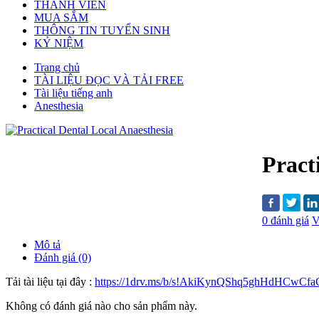
THÀNH VIÊN
MUA SẮM
THÔNG TIN TUYỂN SINH
KỶ NIỆM
Trang chủ
TÀI LIỆU ĐỌC VÀ TẢI FREE
Tài liệu tiếng anh
Anesthesia
Pract
0 đánh giá
V
Mô tả
Đánh giá (0)
Tải tài liệu tại đây :
https://1drv.ms/b/s!AkiKynQShq5ghHdHCwC
Không có đánh giá nào cho sản phẩm này.