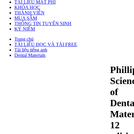
TÀI LIỆU MẤT PHÍ
KHÓA HỌC
THÀNH VIÊN
MUA SẮM
THÔNG TIN TUYỂN SINH
KỶ NIỆM
Trang chủ
TÀI LIỆU ĐỌC VÀ TẢI FREE
Tài liệu tiếng anh
Dental Materials
Philli
Scien
of
Denta
Mater
12