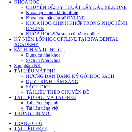
KHÓA HỌC
CHUYÊN ĐỀ: KỸ THUẬT LẤY DẤU SILICONE
Khóa học chỉnh khớp ofline
Khóa học mặt dán sứ ONLINE
KHÓA HỌC-CHINH KHỚP TRONG PHỤC HÌNH
ONLINE
KHÓA HỌC-Sửa soạn cùi răng online
KỶ NIỆM LỚP HỌC OFFLINE TẠI BIVA DENTAL
ACADEMY
SÁCH IN VÀ DỤNG CỤ
Dụng cụ nha khoa
Sách in Nha Khoa
Sản phẩm NK
TÀI LIỆU MẤT PHÍ
HƯỚNG DẪN ĐĂNG KÝ GÓI ĐỌC SÁCH
QUY TRÌNH LÂM SÀNG
SÁCH DỊCH
TÀI LIỆU THEO CHUYÊN ĐỀ
TÀI LIỆU ĐỌC VÀ TẢI FREE
Tài liệu tiếng anh
Tài liệu tiếng việt
THÔNG TIN MỚI
TRANG CHỦ
TÀI LIỆU FREE