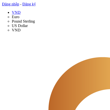
Đăng nhập
-
Đăng ký
VND
Euro
Pound Sterling
US Dollar
VND