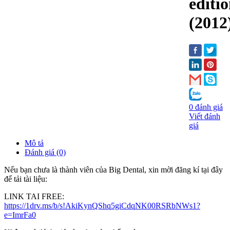
editi
(2012
0 đánh giá
Viết đánh
giá
Mô tả
Đánh giá (0)
Nếu bạn chưa là thành viên của Big Dental, xin mời đăng kí tại đây
để tải tài liệu:
LINK TAI FREE:
https://1drv.ms/b/s!AkiKynQShq5giCdqNK00RSRbNWs1?
e=ImrFa0