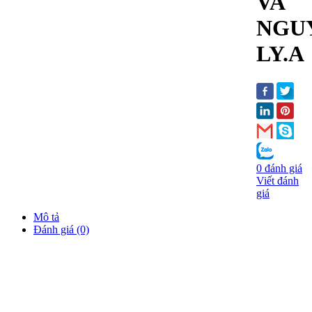
VA
NGU
LY.A
0 đánh giá
Viết đánh
giá
Mô tả
Đánh giá (0)