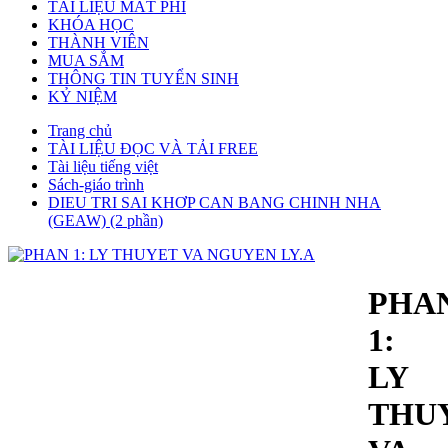
TÀI LIỆU MẤT PHÍ
KHÓA HỌC
THÀNH VIÊN
MUA SẮM
THÔNG TIN TUYỂN SINH
KỶ NIỆM
Trang chủ
TÀI LIỆU ĐỌC VÀ TẢI FREE
Tài liệu tiếng việt
Sách-giáo trình
DIEU TRI SAI KHƠP CAN BANG CHINH NHA
(GEAW) (2 phần)
PHA
1:
LY
THU