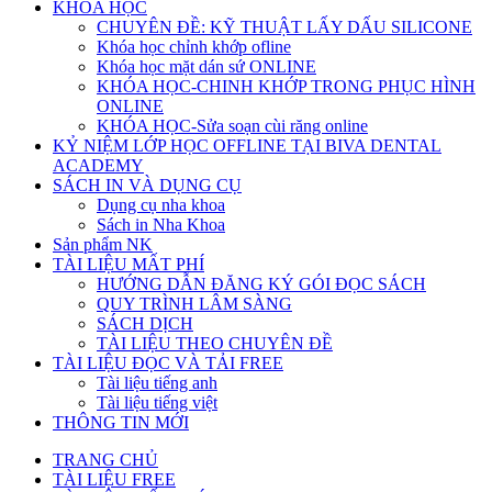
KHÓA HỌC
CHUYÊN ĐỀ: KỸ THUẬT LẤY DẤU SILICONE
Khóa học chỉnh khớp ofline
Khóa học mặt dán sứ ONLINE
KHÓA HỌC-CHINH KHỚP TRONG PHỤC HÌNH
ONLINE
KHÓA HỌC-Sửa soạn cùi răng online
KỶ NIỆM LỚP HỌC OFFLINE TẠI BIVA DENTAL
ACADEMY
SÁCH IN VÀ DỤNG CỤ
Dụng cụ nha khoa
Sách in Nha Khoa
Sản phẩm NK
TÀI LIỆU MẤT PHÍ
HƯỚNG DẪN ĐĂNG KÝ GÓI ĐỌC SÁCH
QUY TRÌNH LÂM SÀNG
SÁCH DỊCH
TÀI LIỆU THEO CHUYÊN ĐỀ
TÀI LIỆU ĐỌC VÀ TẢI FREE
Tài liệu tiếng anh
Tài liệu tiếng việt
THÔNG TIN MỚI
TRANG CHỦ
TÀI LIỆU FREE