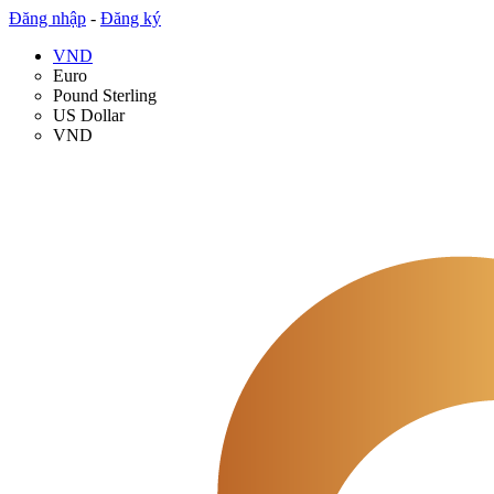
Đăng nhập
-
Đăng ký
VND
Euro
Pound Sterling
US Dollar
VND