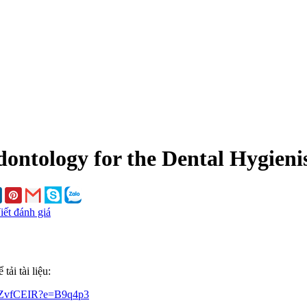
dontology for the Dental Hygienis
iết đánh giá
ải tài liệu:
QZvfCEIR?e=B9q4p3