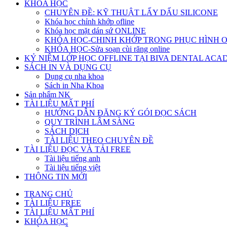
KHÓA HỌC
CHUYÊN ĐỀ: KỸ THUẬT LẤY DẤU SILICONE
Khóa học chỉnh khớp ofline
Khóa học mặt dán sứ ONLINE
KHÓA HỌC-CHINH KHỚP TRONG PHỤC HÌNH 
KHÓA HỌC-Sửa soạn cùi răng online
KỶ NIỆM LỚP HỌC OFFLINE TẠI BIVA DENTAL AC
SÁCH IN VÀ DỤNG CỤ
Dụng cụ nha khoa
Sách in Nha Khoa
Sản phẩm NK
TÀI LIỆU MẤT PHÍ
HƯỚNG DẪN ĐĂNG KÝ GÓI ĐỌC SÁCH
QUY TRÌNH LÂM SÀNG
SÁCH DỊCH
TÀI LIỆU THEO CHUYÊN ĐỀ
TÀI LIỆU ĐỌC VÀ TẢI FREE
Tài liệu tiếng anh
Tài liệu tiếng việt
THÔNG TIN MỚI
TRANG CHỦ
TÀI LIỆU FREE
TÀI LIỆU MẤT PHÍ
KHÓA HỌC