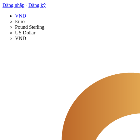
Đăng nhập
-
Đăng ký
VND
Euro
Pound Sterling
US Dollar
VND