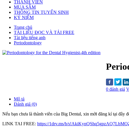
THÀNH VIÊN
MUA SẮM
THÔNG TIN TUYỂN SINH
KỶ NIỆM
Trang chủ
TÀI LIỆU ĐỌC VÀ TẢI FREE
Tài liệu tiếng anh
Periodontology
Perio
0 đánh giá
V
Mô tả
Đánh giá (0)
Nếu bạn chưa là thành viên của Big Dental, xin mời đăng kí tại đây để t
LINK TAI FREE:
https://1drv.ms/b/s!AkiKynQShq5gpzAQ7LbM