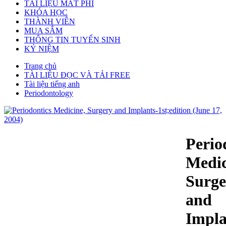
TÀI LIỆU MẤT PHÍ
KHÓA HỌC
THÀNH VIÊN
MUA SẮM
THÔNG TIN TUYỂN SINH
KỶ NIỆM
Trang chủ
TÀI LIỆU ĐỌC VÀ TẢI FREE
Tài liệu tiếng anh
Periodontology
Perio
Medic
Surge
and
Impla