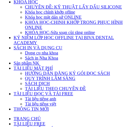
KHÓA HỌC
CHUYÊN ĐỀ: KỸ THUẬT LẤY DẤU SILICONE
Khóa học chỉnh khớp ofline
Khóa học mặt dán sứ ONLINE
KHÓA HỌC-CHINH KHỚP TRONG PHỤC HÌNH
ONLINE
KHÓA HỌC-Sửa soạn cùi răng online
KỶ NIỆM LỚP HỌC OFFLINE TẠI BIVA DENTAL
ACADEMY
SÁCH IN VÀ DỤNG CỤ
Dụng cụ nha khoa
Sách in Nha Khoa
Sản phẩm NK
TÀI LIỆU MẤT PHÍ
HƯỚNG DẪN ĐĂNG KÝ GÓI ĐỌC SÁCH
QUY TRÌNH LÂM SÀNG
SÁCH DỊCH
TÀI LIỆU THEO CHUYÊN ĐỀ
TÀI LIỆU ĐỌC VÀ TẢI FREE
Tài liệu tiếng anh
Tài liệu tiếng việt
THÔNG TIN MỚI
TRANG CHỦ
TÀI LIỆU FREE