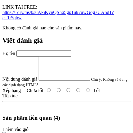
LINK TAI FREE:
https://1drv.ms/b/s!AkiKynQShq5gp1uk7uwGog7UAnd1?
e=1r5qbw
Không có đánh giá nào cho sản phẩm này.
Viết đánh giá
Họ tên
Nội dung đánh giá
Chú ý:
Không sử dụng
các định dạng HTML!
Xếp hạng
Chưa tốt
Tốt
Tiếp tục
Sản phẩm liên quan (4)
Thêm vào giỏ