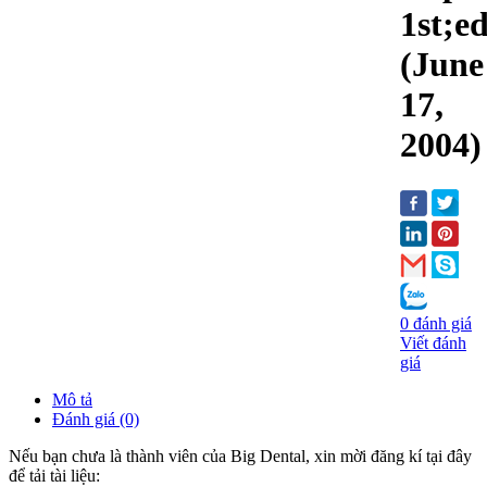
1st;ed
(June
17,
2004)
0 đánh giá
Viết đánh
giá
Mô tả
Đánh giá (0)
Nếu bạn chưa là thành viên của Big Dental, xin mời đăng kí tại đây
để tải tài liệu: