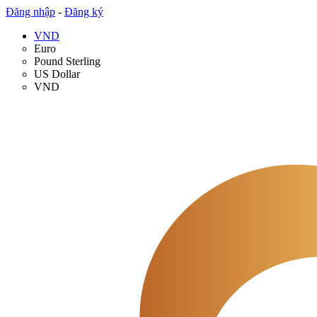
Đăng nhập
-
Đăng ký
VND
Euro
Pound Sterling
US Dollar
VND