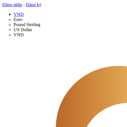
Đăng nhập
-
Đăng ký
VND
Euro
Pound Sterling
US Dollar
VND