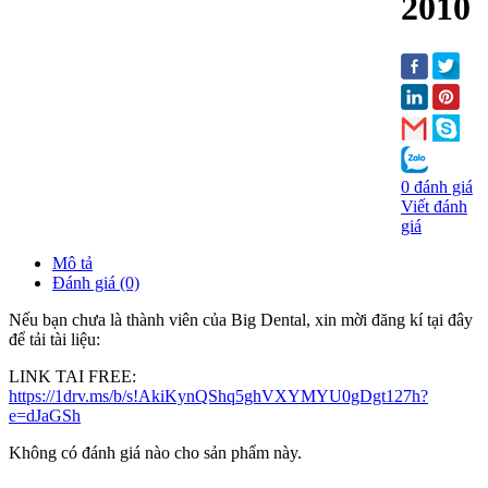
2010
0 đánh giá
Viết đánh
giá
Mô tả
Đánh giá (0)
Nếu bạn chưa là thành viên của Big Dental, xin mời đăng kí tại đây
để tải tài liệu:
LINK TAI FREE:
https://1drv.ms/b/s!AkiKynQShq5ghVXYMYU0gDgt127h?
e=dJaGSh
Không có đánh giá nào cho sản phẩm này.