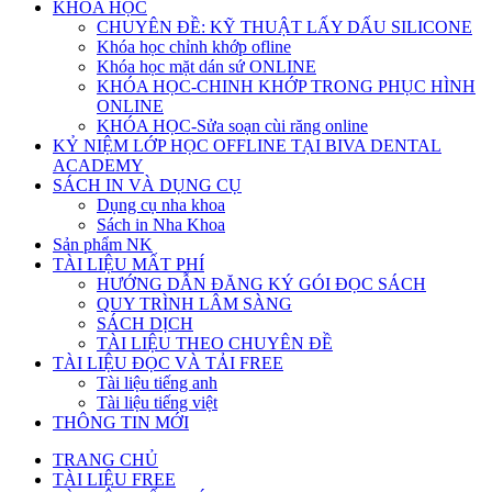
KHÓA HỌC
CHUYÊN ĐỀ: KỸ THUẬT LẤY DẤU SILICONE
Khóa học chỉnh khớp ofline
Khóa học mặt dán sứ ONLINE
KHÓA HỌC-CHINH KHỚP TRONG PHỤC HÌNH
ONLINE
KHÓA HỌC-Sửa soạn cùi răng online
KỶ NIỆM LỚP HỌC OFFLINE TẠI BIVA DENTAL
ACADEMY
SÁCH IN VÀ DỤNG CỤ
Dụng cụ nha khoa
Sách in Nha Khoa
Sản phẩm NK
TÀI LIỆU MẤT PHÍ
HƯỚNG DẪN ĐĂNG KÝ GÓI ĐỌC SÁCH
QUY TRÌNH LÂM SÀNG
SÁCH DỊCH
TÀI LIỆU THEO CHUYÊN ĐỀ
TÀI LIỆU ĐỌC VÀ TẢI FREE
Tài liệu tiếng anh
Tài liệu tiếng việt
THÔNG TIN MỚI
TRANG CHỦ
TÀI LIỆU FREE