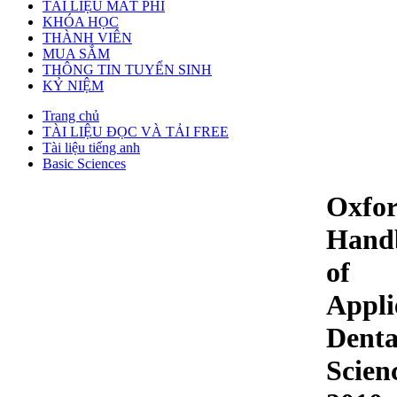
TÀI LIỆU MẤT PHÍ
KHÓA HỌC
THÀNH VIÊN
MUA SẮM
THÔNG TIN TUYỂN SINH
KỶ NIỆM
Trang chủ
TÀI LIỆU ĐỌC VÀ TẢI FREE
Tài liệu tiếng anh
Basic Sciences
Oxfo
Hand
of
Appli
Denta
Scien