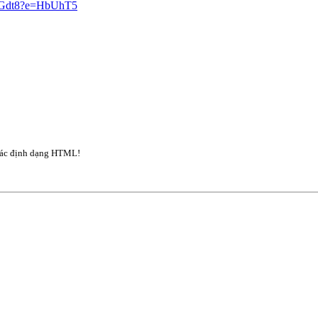
uHGdt8?e=HbUhT5
ác định dạng HTML!