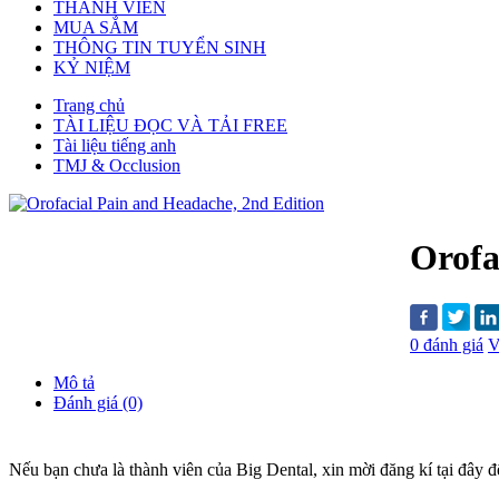
THÀNH VIÊN
MUA SẮM
THÔNG TIN TUYỂN SINH
KỶ NIỆM
Trang chủ
TÀI LIỆU ĐỌC VÀ TẢI FREE
Tài liệu tiếng anh
TMJ & Occlusion
Orofa
0 đánh giá
V
Mô tả
Đánh giá (0)
Nếu bạn chưa là thành viên của Big Dental, xin mời đăng kí tại đây để 