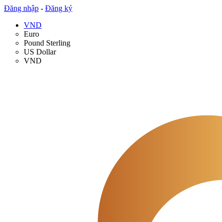
Đăng nhập
-
Đăng ký
VND
Euro
Pound Sterling
US Dollar
VND