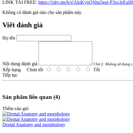
LINK TAI FREE:
https://1drv.ms/b/s!AkiKynQShq5gqj-P3xs3rE
Không có đánh giá nào cho sản phẩm này.
Viết đánh giá
Họ tên
Nội dung đánh giá
Chú ý:
Không sử dụng c
Xếp hạng
Chưa tốt
Tốt
Tiếp tục
Sản phẩm liên quan (4)
Thêm vào giỏ
Dental Anatomy and morphology