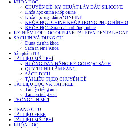
KHÓA HỌC
CHUYÊN ĐỀ: KỸ THUẬT LẤY DẤU SILICONE
Khóa học chỉnh khớp ofline
Khóa học mặt dán sứ ONLINE
KHÓA HỌC-CHINH KHỚP TRONG PHỤC HÌNH 
KHÓA HỌC-Sửa soạn cùi răng online
KỶ NIỆM LỚP HỌC OFFLINE TẠI BIVA DENTAL AC
SÁCH IN VÀ DỤNG CỤ
Dụng cụ nha khoa
Sách in Nha Khoa
Sản phẩm NK
TÀI LIỆU MẤT PHÍ
HƯỚNG DẪN ĐĂNG KÝ GÓI ĐỌC SÁCH
QUY TRÌNH LÂM SÀNG
SÁCH DỊCH
TÀI LIỆU THEO CHUYÊN ĐỀ
TÀI LIỆU ĐỌC VÀ TẢI FREE
Tài liệu tiếng anh
Tài liệu tiếng việt
THÔNG TIN MỚI
TRANG CHỦ
TÀI LIỆU FREE
TÀI LIỆU MẤT PHÍ
KHÓA HỌC