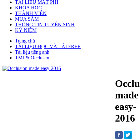
TÀI LIỆU MẤT PHÍ
KHÓA HỌC
THÀNH VIÊN
MUA SẮM
THÔNG TIN TUYỂN SINH
KỶ NIỆM
Trang chủ
TÀI LIỆU ĐỌC VÀ TẢI FREE
Tài liệu tiếng anh
TMJ & Occlusion
Occlu
made
easy-
2016