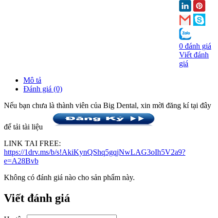
0 đánh giá
Viết đánh
giá
Mô tả
Đánh giá (0)
Nếu bạn chưa là thành viên của Big Dental, xin mời đăng kí tại đây
để tải tài liệu
LINK TAI FREE:
https://1drv.ms/b/s!AkiKynQShq5gqjNwLAG3oIh5V2a9?
e=A28Bvb
Không có đánh giá nào cho sản phẩm này.
Viết đánh giá