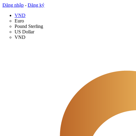
Đăng nhập
-
Đăng ký
VND
Euro
Pound Sterling
US Dollar
VND