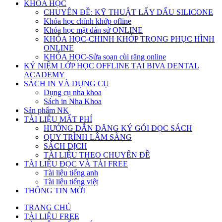
KHÓA HỌC
CHUYÊN ĐỀ: KỸ THUẬT LẤY DẤU SILICONE
Khóa học chỉnh khớp ofline
Khóa học mặt dán sứ ONLINE
KHÓA HỌC-CHINH KHỚP TRONG PHỤC HÌNH
ONLINE
KHÓA HỌC-Sửa soạn cùi răng online
KỶ NIỆM LỚP HỌC OFFLINE TẠI BIVA DENTAL
ACADEMY
SÁCH IN VÀ DỤNG CỤ
Dụng cụ nha khoa
Sách in Nha Khoa
Sản phẩm NK
TÀI LIỆU MẤT PHÍ
HƯỚNG DẪN ĐĂNG KÝ GÓI ĐỌC SÁCH
QUY TRÌNH LÂM SÀNG
SÁCH DỊCH
TÀI LIỆU THEO CHUYÊN ĐỀ
TÀI LIỆU ĐỌC VÀ TẢI FREE
Tài liệu tiếng anh
Tài liệu tiếng việt
THÔNG TIN MỚI
TRANG CHỦ
TÀI LIỆU FREE