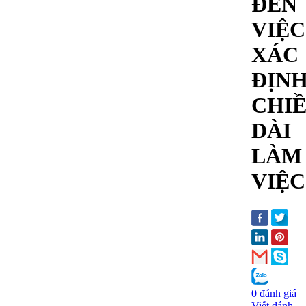
ĐẾN
VIỆC
XÁC
ĐỊN
CHI
DÀI
LÀM
VIỆC
0 đánh giá
Viết đánh