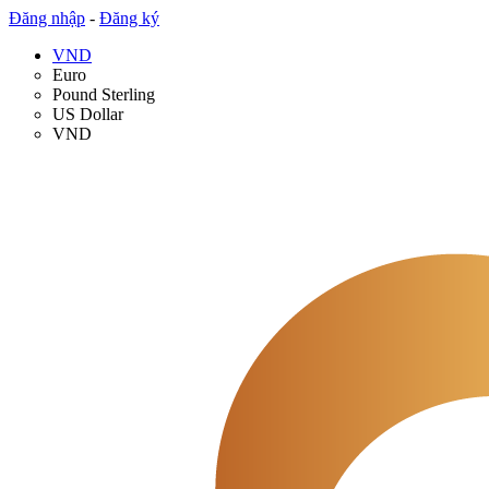
Đăng nhập
-
Đăng ký
VND
Euro
Pound Sterling
US Dollar
VND