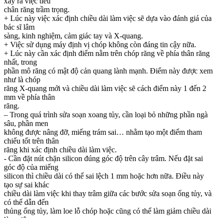
xảy ra việc tiêu
chân răng trầm trọng.
+ Lúc này việc xác định chiều dài làm việc sẽ dựa vào đánh giá của
bác sĩ lâm
sàng, kinh nghiệm, cảm giác tay và X-quang.
+ Việc sử dụng máy định vị chóp không còn đáng tin cậy nữa.
+ Lúc này cần xác định điểm nằm trên chóp răng về phía thân răng
nhất, trong
phần mô răng có mật độ cản quang lành mạnh. Điểm này được xem
như là chóp
răng X-quang mới và chiều dài làm việc sẽ cách điểm này 1 đến 2
mm về phía thân
răng.
– Trong quá trình sửa soạn xoang tủy, cần loại bỏ những phần ngà
sâu, phần men
không được nâng đỡ, miếng trám sai… nhằm tạo một điểm tham
chiếu tốt trên thân
răng khi xác định chiều dài làm việc.
- Cần đặt nút chặn silicon đúng góc độ trên cây trâm. Nếu đặt sai
góc độ của miếng
silicon thì chiều dài có thể sai lệch 1 mm hoặc hơn nữa. Điều này
tạo sự sai khác
chiều dài làm việc khi thay trâm giữa các bước sửa soạn ống tủy, và
có thể dẫn đến
thủng ống tủy, làm loe lỗ chóp hoặc cũng có thể làm giảm chiều dài