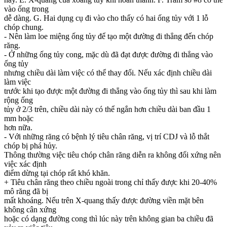
vào ống trong
dễ dàng. G. Hai dụng cụ đi vào cho thấy có hai ống tủy với 1 lỗ
chóp chung.
- Nên làm loe miệng ống tủy để tạo một đường đi thẳng đến chóp
răng.
- Ở những ống tủy cong, mặc dù đã đạt được đường đi thẳng vào
ống tủy
nhưng chiều dài làm việc có thể thay đổi. Nếu xác định chiều dài
làm việc
trước khi tạo được một đường đi thẳng vào ống tủy thì sau khi làm
rộng ống
tủy ở 2/3 trên, chiều dài này có thể ngắn hơn chiều dài ban đầu 1
mm hoặc
hơn nữa.
- Với những răng có bệnh lý tiêu chân răng, vị trí CDJ và lỗ thắt
chóp bị phá hủy.
Thông thường việc tiêu chóp chân răng diễn ra không đối xứng nên
việc xác định
điểm dừng tại chóp rất khó khăn.
+ Tiêu chân răng theo chiều ngoài trong chỉ thấy được khi 20-40%
mô răng đã bị
mất khoáng. Nếu trên X-quang thấy được đường viền mặt bên
không cân xứng
hoặc có dạng đường cong thì lúc này trên không gian ba chiều đã