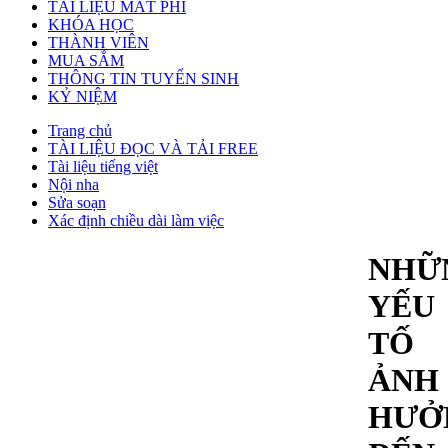
TÀI LIỆU MẤT PHÍ
KHÓA HỌC
THÀNH VIÊN
MUA SẮM
THÔNG TIN TUYỂN SINH
KỶ NIỆM
Trang chủ
TÀI LIỆU ĐỌC VÀ TẢI FREE
Tài liệu tiếng việt
Nội nha
Sửa soạn
Xác định chiều dài làm việc
NHỮ
YẾU
TỐ
ẢNH
HƯỞ