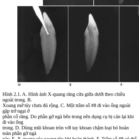
Hình 2.1.
A. Hình ảnh X-quang răng cửa giữa dưới theo chiều
ngoài trong. B.
Xoang mở tủy chưa đủ rộng. C. Một trâm số #8 đi vào ống ngoài
gặp trở ngại ở
phần cổ răng. Do phần gờ ngà bên trong nên dụng cụ bị cản lại khi
đi vào ống
trong. D. Dùng mũi khoan tròn với tay khoan chậm loại bỏ hoàn
toàn phần gờ ngà
này. E. X-quang của xoang tủy khi hoàn thành. F. Trâm số #8 có thể