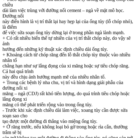
chiều
dài làm việc trùng với đường nối cement – ngà về mặt mô học.
Đường nối
này điển hình là vị trí thắt lại hay hẹp lại của ống tủy (lỗ chóp nhỏ),
là điểm
để việc sửa soạn ống tủy dừng lại ở trong phần ngà lành mạnh.
+ Có rất nhiều biến thể tự nhiên của vị trí thắt chóp này, do vậy sẽ
ảnh
hưởng đến những kỹ thuật xác định chiều dài ống tủy.
+ Khoảng cách từ chóp răng đến lỗ thắt chóp tùy thuộc vào nhiều
nhân tố
chẳng hạn như sự lắng đọng của xi măng hoặc sự tiêu chóp răng.
Cả hai quá trình
này đều chịu ảnh hưởng mạnh mẽ của nhiều nhân tố.
+ Trong các bệnh lý nha chu, vị trí và hình dạng giải phẫu của
đường nối xi
măng – ngà (CDJ) rất khó tiên lượng, do quá trình tiêu chóp hoặc
lắng đọng xi
măng có thể phát triển rộng vào trong ống tủy.
- Trước khi xác định chiều dài làm việc, xoang tủy cần được sửa
soạn sao cho
tạo được một đường đi thẳng vào miệng ống tủy.
+ Ở răng trước, nếu không loại bỏ gờ trong hoặc rìa cắn, thường
trâm sẽ bị
cản trở không tạo một đường đi thẳng vào ống tủy, nó cũng cản trở