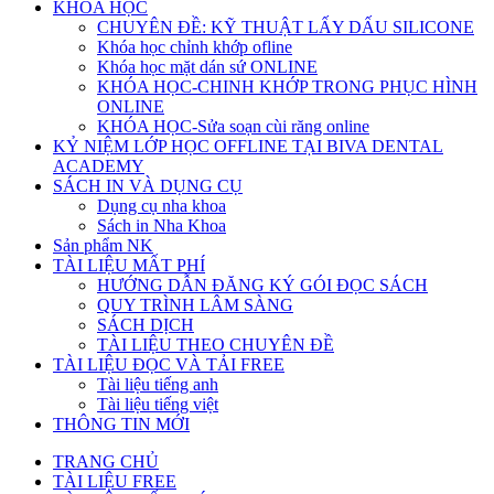
KHÓA HỌC
CHUYÊN ĐỀ: KỸ THUẬT LẤY DẤU SILICONE
Khóa học chỉnh khớp ofline
Khóa học mặt dán sứ ONLINE
KHÓA HỌC-CHINH KHỚP TRONG PHỤC HÌNH
ONLINE
KHÓA HỌC-Sửa soạn cùi răng online
KỶ NIỆM LỚP HỌC OFFLINE TẠI BIVA DENTAL
ACADEMY
SÁCH IN VÀ DỤNG CỤ
Dụng cụ nha khoa
Sách in Nha Khoa
Sản phẩm NK
TÀI LIỆU MẤT PHÍ
HƯỚNG DẪN ĐĂNG KÝ GÓI ĐỌC SÁCH
QUY TRÌNH LÂM SÀNG
SÁCH DỊCH
TÀI LIỆU THEO CHUYÊN ĐỀ
TÀI LIỆU ĐỌC VÀ TẢI FREE
Tài liệu tiếng anh
Tài liệu tiếng việt
THÔNG TIN MỚI
TRANG CHỦ
TÀI LIỆU FREE