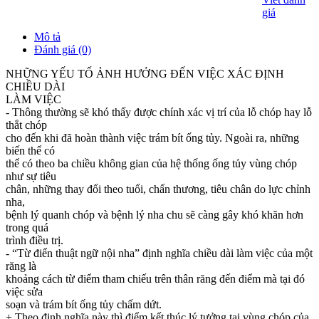
giá
Mô tả
Đánh giá (0)
NHỮNG YẾU TỐ ẢNH HƯỞNG ĐẾN VIỆC XÁC ĐỊNH
CHIỀU DÀI
LÀM VIỆC
- Thông thường sẽ khó thấy được chính xác vị trí của lỗ chóp hay lỗ
thắt chóp
cho đến khi đã hoàn thành việc trám bít ống tủy. Ngoài ra, những
biến thể có
thể có theo ba chiều không gian của hệ thống ống tủy vùng chóp
như sự tiêu
chân, những thay đổi theo tuổi, chấn thương, tiêu chân do lực chỉnh
nha,
bệnh lý quanh chóp và bệnh lý nha chu sẽ càng gây khó khăn hơn
trong quá
trình điều trị.
- “Từ điển thuật ngữ nội nha” định nghĩa chiều dài làm việc của một
răng là
khoảng cách từ điểm tham chiếu trên thân răng đến điểm mà tại đó
việc sửa
soạn và trám bít ống tủy chấm dứt.
+ Theo định nghĩa này thì điểm kết thúc lý tưởng tại vùng chóp của