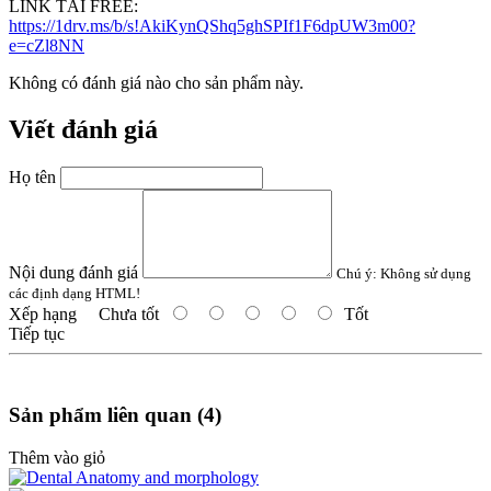
LINK TẢI FREE:
https://1drv.ms/b/s!AkiKynQShq5ghSPIf1F6dpUW3m00?
e=cZl8NN
Không có đánh giá nào cho sản phẩm này.
Viết đánh giá
Họ tên
Nội dung đánh giá
Chú ý:
Không sử dụng
các định dạng HTML!
Xếp hạng
Chưa tốt
Tốt
Tiếp tục
Sản phẩm liên quan (4)
Thêm vào giỏ