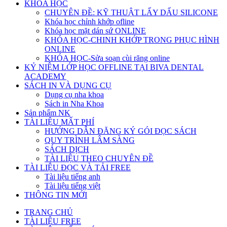
KHÓA HỌC
CHUYÊN ĐỀ: KỸ THUẬT LẤY DẤU SILICONE
Khóa học chỉnh khớp ofline
Khóa học mặt dán sứ ONLINE
KHÓA HỌC-CHINH KHỚP TRONG PHỤC HÌNH
ONLINE
KHÓA HỌC-Sửa soạn cùi răng online
KỶ NIỆM LỚP HỌC OFFLINE TẠI BIVA DENTAL
ACADEMY
SÁCH IN VÀ DỤNG CỤ
Dụng cụ nha khoa
Sách in Nha Khoa
Sản phẩm NK
TÀI LIỆU MẤT PHÍ
HƯỚNG DẪN ĐĂNG KÝ GÓI ĐỌC SÁCH
QUY TRÌNH LÂM SÀNG
SÁCH DỊCH
TÀI LIỆU THEO CHUYÊN ĐỀ
TÀI LIỆU ĐỌC VÀ TẢI FREE
Tài liệu tiếng anh
Tài liệu tiếng việt
THÔNG TIN MỚI
TRANG CHỦ
TÀI LIỆU FREE