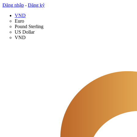
Đăng nhập
-
Đăng ký
VND
Euro
Pound Sterling
US Dollar
VND