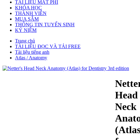
TÀI LIỆU MẤT PHÍ
KHÓA HỌC
THÀNH VIÊN
MUA SẮM
THÔNG TIN TUYỂN SINH
KỶ NIỆM
Trang chủ
TÀI LIỆU ĐỌC VÀ TẢI FREE
Tài liệu tiếng anh
Atlas / Anatomy
Nette
Head
Neck
Anat
(Atlas