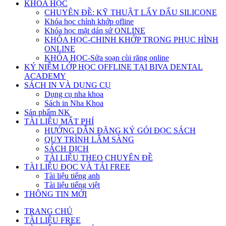
KHÓA HỌC
CHUYÊN ĐỀ: KỸ THUẬT LẤY DẤU SILICONE
Khóa học chỉnh khớp ofline
Khóa học mặt dán sứ ONLINE
KHÓA HỌC-CHINH KHỚP TRONG PHỤC HÌNH
ONLINE
KHÓA HỌC-Sửa soạn cùi răng online
KỶ NIỆM LỚP HỌC OFFLINE TẠI BIVA DENTAL
ACADEMY
SÁCH IN VÀ DỤNG CỤ
Dụng cụ nha khoa
Sách in Nha Khoa
Sản phẩm NK
TÀI LIỆU MẤT PHÍ
HƯỚNG DẪN ĐĂNG KÝ GÓI ĐỌC SÁCH
QUY TRÌNH LÂM SÀNG
SÁCH DỊCH
TÀI LIỆU THEO CHUYÊN ĐỀ
TÀI LIỆU ĐỌC VÀ TẢI FREE
Tài liệu tiếng anh
Tài liệu tiếng việt
THÔNG TIN MỚI
TRANG CHỦ
TÀI LIỆU FREE