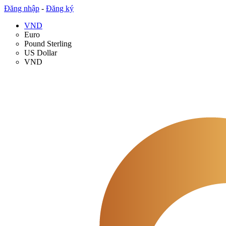
Đăng nhập
-
Đăng ký
VND
Euro
Pound Sterling
US Dollar
VND