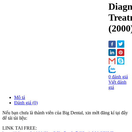
Diagn
Treat
(2000
0 đánh giá
Viết đánh
giá
Mô tả
Đánh giá (0)
Nếu bạn chưa là thành viên của Big Dental, xin mời đăng kí tại đây
để tải tài liệu:
LINK TAI FREE: