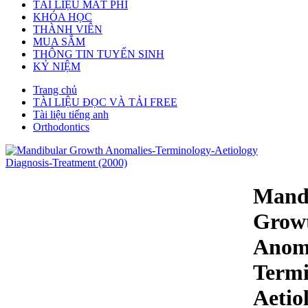
TÀI LIỆU MẤT PHÍ
KHÓA HỌC
THÀNH VIÊN
MUA SẮM
THÔNG TIN TUYỂN SINH
KỶ NIỆM
Trang chủ
TÀI LIỆU ĐỌC VÀ TẢI FREE
Tài liệu tiếng anh
Orthodontics
Mand
Grow
Anoma
Termi
Aetio