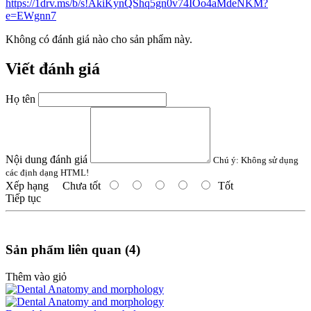
https://1drv.ms/b/s!AkiKynQShq5gn0v74IOo4aMdeNKM?
e=EWgnn7
Không có đánh giá nào cho sản phẩm này.
Viết đánh giá
Họ tên
Nội dung đánh giá
Chú ý:
Không sử dụng
các định dạng HTML!
Xếp hạng
Chưa tốt
Tốt
Tiếp tục
Sản phẩm liên quan (4)
Thêm vào giỏ