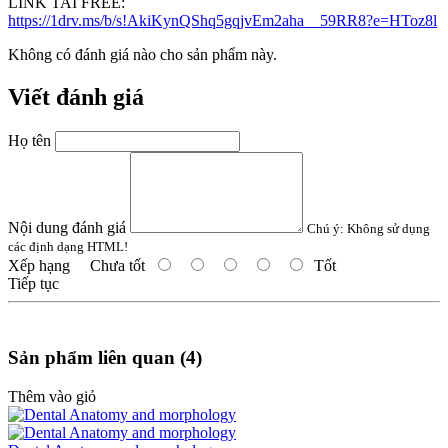
LINK TAI FREE:
https://1drv.ms/b/s!AkiKynQShq5gqjvEm2aha__59RR8?e=HToz8l
Không có đánh giá nào cho sản phẩm này.
Viết đánh giá
Họ tên
Nội dung đánh giá
Chú ý:
Không sử dụng
các định dạng HTML!
Xếp hạng
Chưa tốt
Tốt
Tiếp tục
Sản phẩm liên quan (4)
Thêm vào giỏ