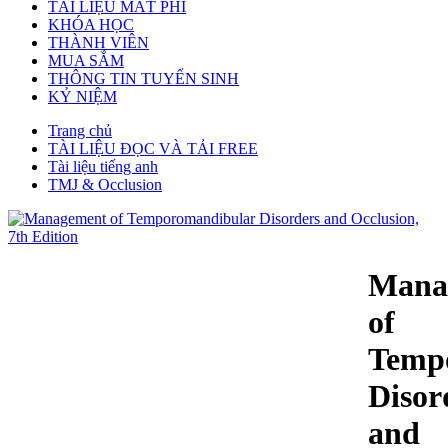
TÀI LIỆU MẤT PHÍ
KHÓA HỌC
THÀNH VIÊN
MUA SẮM
THÔNG TIN TUYỂN SINH
KỶ NIỆM
Trang chủ
TÀI LIỆU ĐỌC VÀ TẢI FREE
Tài liệu tiếng anh
TMJ & Occlusion
Mana
of
Temp
Disor
and