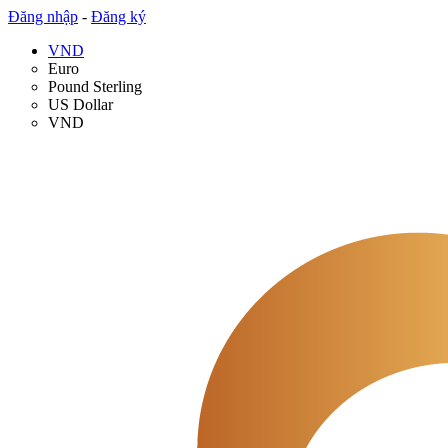
Đăng nhập
-
Đăng ký
VND
Euro
Pound Sterling
US Dollar
VND