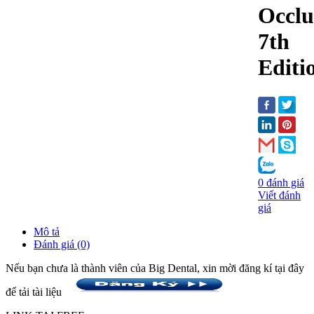
Occlu
7th
Editi
0 đánh giá
Viết đánh
giá
Mô tả
Đánh giá (0)
Nếu bạn chưa là thành viên của Big Dental, xin mời đăng kí tại đây
để tải tài liệu