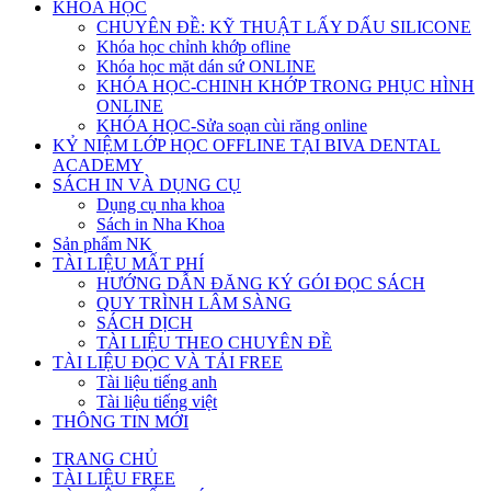
KHÓA HỌC
CHUYÊN ĐỀ: KỸ THUẬT LẤY DẤU SILICONE
Khóa học chỉnh khớp ofline
Khóa học mặt dán sứ ONLINE
KHÓA HỌC-CHINH KHỚP TRONG PHỤC HÌNH
ONLINE
KHÓA HỌC-Sửa soạn cùi răng online
KỶ NIỆM LỚP HỌC OFFLINE TẠI BIVA DENTAL
ACADEMY
SÁCH IN VÀ DỤNG CỤ
Dụng cụ nha khoa
Sách in Nha Khoa
Sản phẩm NK
TÀI LIỆU MẤT PHÍ
HƯỚNG DẪN ĐĂNG KÝ GÓI ĐỌC SÁCH
QUY TRÌNH LÂM SÀNG
SÁCH DỊCH
TÀI LIỆU THEO CHUYÊN ĐỀ
TÀI LIỆU ĐỌC VÀ TẢI FREE
Tài liệu tiếng anh
Tài liệu tiếng việt
THÔNG TIN MỚI
TRANG CHỦ
TÀI LIỆU FREE