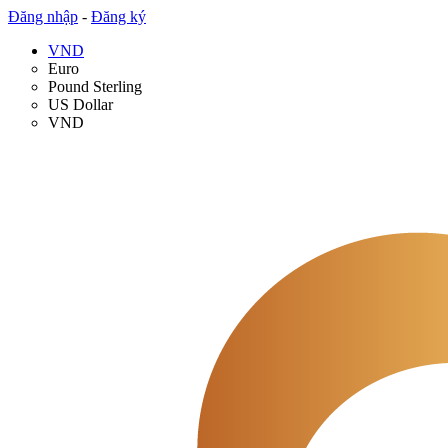
Đăng nhập
-
Đăng ký
VND
Euro
Pound Sterling
US Dollar
VND