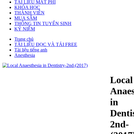
TÀI LIỆU MẤT PHÍ
KHÓA HỌC
THÀNH VIÊN
MUA SẮM
THÔNG TIN TUYỂN SINH
KỶ NIỆM
Trang chủ
TÀI LIỆU ĐỌC VÀ TẢI FREE
Tài liệu tiếng anh
Anesthesia
Local
Anaes
in
Denti
2nd-