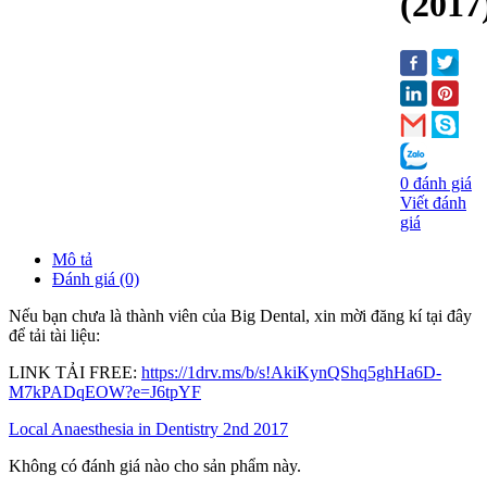
(2017
0 đánh giá
Viết đánh
giá
Mô tả
Đánh giá (0)
Nếu bạn chưa là thành viên của Big Dental, xin mời đăng kí tại đây
để tải tài liệu:
LINK TẢI FREE:
https://1drv.ms/b/s!AkiKynQShq5ghHa6D-
M7kPADqEOW?e=J6tpYF
Local Anaesthesia in Dentistry 2nd 2017
Không có đánh giá nào cho sản phẩm này.