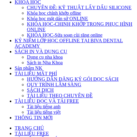
KHÓA HỌC
CHUYÊN ĐỀ: KỸ THUẬT LẤY DẤU SILICONE
Khóa học chỉnh khớp ofline
Khóa học mặt dán sứ ONLINE
KHÓA HỌC-CHINH KHỚP TRONG PHỤC HÌNH
ONLINE
KHÓA HỌC-Sửa soạn cùi răng online
KỶ NIỆM LỚP HỌC OFFLINE TẠI BIVA DENTAL
ACADEMY
SÁCH IN VÀ DỤNG CỤ
Dụng cụ nha khoa
Sách in Nha Khoa
Sản phẩm NK
TÀI LIỆU MẤT PHÍ
HƯỚNG DẪN ĐĂNG KÝ GÓI ĐỌC SÁCH
QUY TRÌNH LÂM SÀNG
SÁCH DỊCH
TÀI LIỆU THEO CHUYÊN ĐỀ
TÀI LIỆU ĐỌC VÀ TẢI FREE
Tài liệu tiếng anh
Tài liệu tiếng việt
THÔNG TIN MỚI
TRANG CHỦ
TÀI LIỆU FREE