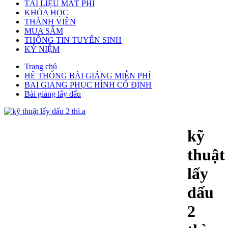
TÀI LIỆU MẤT PHÍ
KHÓA HỌC
THÀNH VIÊN
MUA SẮM
THÔNG TIN TUYỂN SINH
KỶ NIỆM
Trang chủ
HỆ THỐNG BÀI GIẢNG MIỄN PHÍ
BAI GIANG PHỤC HÌNH CỐ ĐỊNH
Bài giảng lấy dấu
kỹ
thuật
lấy
dấu
2