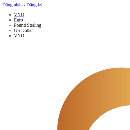
Đăng nhập
-
Đăng ký
VND
Euro
Pound Sterling
US Dollar
VND