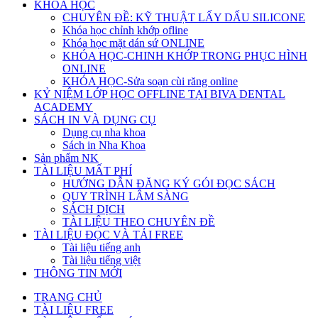
KHÓA HỌC
CHUYÊN ĐỀ: KỸ THUẬT LẤY DẤU SILICONE
Khóa học chỉnh khớp ofline
Khóa học mặt dán sứ ONLINE
KHÓA HỌC-CHINH KHỚP TRONG PHỤC HÌNH
ONLINE
KHÓA HỌC-Sửa soạn cùi răng online
KỶ NIỆM LỚP HỌC OFFLINE TẠI BIVA DENTAL
ACADEMY
SÁCH IN VÀ DỤNG CỤ
Dụng cụ nha khoa
Sách in Nha Khoa
Sản phẩm NK
TÀI LIỆU MẤT PHÍ
HƯỚNG DẪN ĐĂNG KÝ GÓI ĐỌC SÁCH
QUY TRÌNH LÂM SÀNG
SÁCH DỊCH
TÀI LIỆU THEO CHUYÊN ĐỀ
TÀI LIỆU ĐỌC VÀ TẢI FREE
Tài liệu tiếng anh
Tài liệu tiếng việt
THÔNG TIN MỚI
TRANG CHỦ
TÀI LIỆU FREE