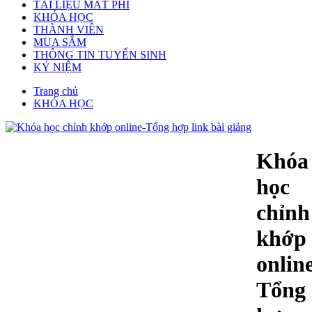
TÀI LIỆU MẤT PHÍ
KHÓA HỌC
THÀNH VIÊN
MUA SẮM
THÔNG TIN TUYỂN SINH
KỶ NIỆM
Trang chủ
KHÓA HỌC
Khóa
học
chỉnh
khớp
onlin
Tổng