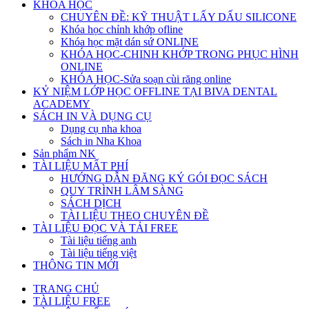
KHÓA HỌC
CHUYÊN ĐỀ: KỸ THUẬT LẤY DẤU SILICONE
Khóa học chỉnh khớp ofline
Khóa học mặt dán sứ ONLINE
KHÓA HỌC-CHINH KHỚP TRONG PHỤC HÌNH
ONLINE
KHÓA HỌC-Sửa soạn cùi răng online
KỶ NIỆM LỚP HỌC OFFLINE TẠI BIVA DENTAL
ACADEMY
SÁCH IN VÀ DỤNG CỤ
Dụng cụ nha khoa
Sách in Nha Khoa
Sản phẩm NK
TÀI LIỆU MẤT PHÍ
HƯỚNG DẪN ĐĂNG KÝ GÓI ĐỌC SÁCH
QUY TRÌNH LÂM SÀNG
SÁCH DỊCH
TÀI LIỆU THEO CHUYÊN ĐỀ
TÀI LIỆU ĐỌC VÀ TẢI FREE
Tài liệu tiếng anh
Tài liệu tiếng việt
THÔNG TIN MỚI
TRANG CHỦ
TÀI LIỆU FREE