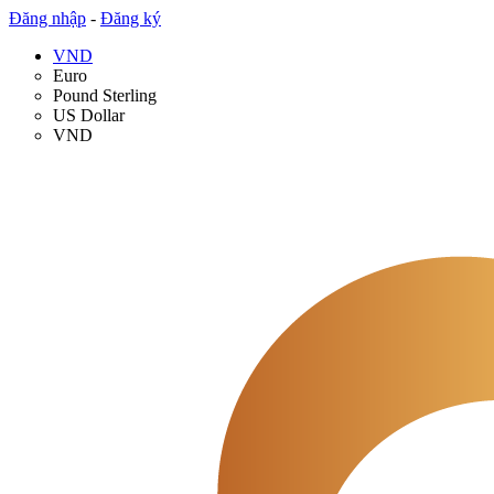
Đăng nhập
-
Đăng ký
VND
Euro
Pound Sterling
US Dollar
VND