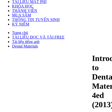
TÀI LIỆU MẤT PHÍ
KHÓA HỌC
THÀNH VIÊN
MUA SẮM
THÔNG TIN TUYỂN SINH
KỶ NIỆM
Trang chủ
TÀI LIỆU ĐỌC VÀ TẢI FREE
Tài liệu tiếng anh
Dental Materials
Intro
to
Denta
Mater
4ed
(2013