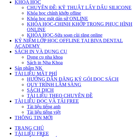
KHÓA HỌC
CHUYÊN ĐỀ: KỸ THUẬT LẤY DẤU SILICONE
Khóa học chỉnh khớp ofline
Khóa học mặt dán sứ ONLINE
KHÓA HỌC-CHINH KHỚP TRONG PHỤC HÌNH
ONLINE
KHÓA HỌC-Sửa soạn cùi răng online
KỶ NIỆM LỚP HỌC OFFLINE TẠI BIVA DENTAL
ACADEMY
SÁCH IN VÀ DỤNG CỤ
Dụng cụ nha khoa
Sách in Nha Khoa
Sản phẩm NK
TÀI LIỆU MẤT PHÍ
HƯỚNG DẪN ĐĂNG KÝ GÓI ĐỌC SÁCH
QUY TRÌNH LÂM SÀNG
SÁCH DỊCH
TÀI LIỆU THEO CHUYÊN ĐỀ
TÀI LIỆU ĐỌC VÀ TẢI FREE
Tài liệu tiếng anh
Tài liệu tiếng việt
THÔNG TIN MỚI
TRANG CHỦ
TÀI LIỆU FREE