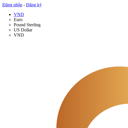
Đăng nhập
-
Đăng ký
VND
Euro
Pound Sterling
US Dollar
VND