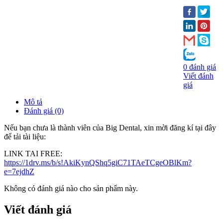
0 đánh giá
Viết đánh
giá
Mô tả
Đánh giá (0)
Nếu bạn chưa là thành viên của Big Dental, xin mời đăng kí tại đây
để tải tài liệu:
LINK TAI FREE:
https://1drv.ms/b/s!AkiKynQShq5giC71TAeTCgeOBlKm?
e=7ejdhZ
Không có đánh giá nào cho sản phẩm này.
Viết đánh giá