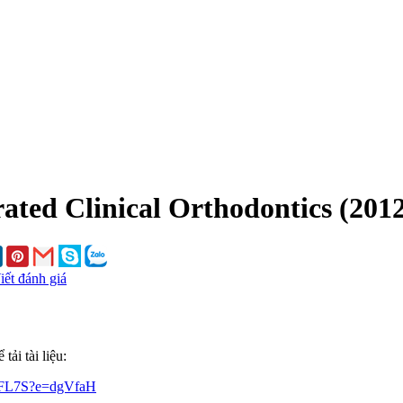
rated Clinical Orthodontics (201
iết đánh giá
ải tài liệu:
ytFL7S?e=dgVfaH