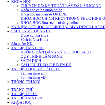
KHÓA HỌC
CHUYÊN ĐỀ: KỸ THUẬT LẤY DẤU SILICONE
Khóa học chỉnh khớp ofline
Khóa học mặt dán sứ ONLINE
KHÓA HỌC-CHINH KHỚP TRONG PHỤC HÌNH 
KHÓA HỌC-Sửa soạn cùi răng online
KỶ NIỆM LỚP HỌC OFFLINE TẠI BIVA DENTAL AC
SÁCH IN VÀ DỤNG CỤ
Dụng cụ nha khoa
Sách in Nha Khoa
Sản phẩm NK
TÀI LIỆU MẤT PHÍ
HƯỚNG DẪN ĐĂNG KÝ GÓI ĐỌC SÁCH
QUY TRÌNH LÂM SÀNG
SÁCH DỊCH
TÀI LIỆU THEO CHUYÊN ĐỀ
TÀI LIỆU ĐỌC VÀ TẢI FREE
Tài liệu tiếng anh
Tài liệu tiếng việt
THÔNG TIN MỚI
TRANG CHỦ
TÀI LIỆU FREE
TÀI LIỆU MẤT PHÍ
KHÓA HỌC