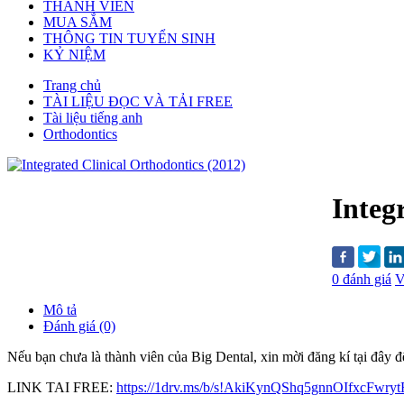
THÀNH VIÊN
MUA SẮM
THÔNG TIN TUYỂN SINH
KỶ NIỆM
Trang chủ
TÀI LIỆU ĐỌC VÀ TẢI FREE
Tài liệu tiếng anh
Orthodontics
Integ
0 đánh giá
V
Mô tả
Đánh giá (0)
Nếu bạn chưa là thành viên của Big Dental, xin mời đăng kí tại đây để t
LINK TAI FREE:
https://1drv.ms/b/s!AkiKynQShq5gnnOIfxcFwr