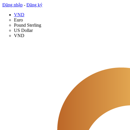
Đăng nhập
-
Đăng ký
VND
Euro
Pound Sterling
US Dollar
VND