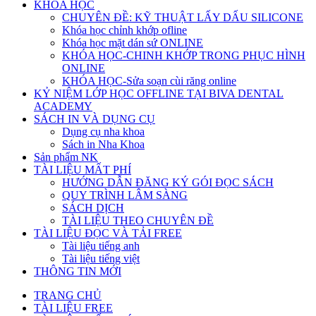
KHÓA HỌC
CHUYÊN ĐỀ: KỸ THUẬT LẤY DẤU SILICONE
Khóa học chỉnh khớp ofline
Khóa học mặt dán sứ ONLINE
KHÓA HỌC-CHINH KHỚP TRONG PHỤC HÌNH
ONLINE
KHÓA HỌC-Sửa soạn cùi răng online
KỶ NIỆM LỚP HỌC OFFLINE TẠI BIVA DENTAL
ACADEMY
SÁCH IN VÀ DỤNG CỤ
Dụng cụ nha khoa
Sách in Nha Khoa
Sản phẩm NK
TÀI LIỆU MẤT PHÍ
HƯỚNG DẪN ĐĂNG KÝ GÓI ĐỌC SÁCH
QUY TRÌNH LÂM SÀNG
SÁCH DỊCH
TÀI LIỆU THEO CHUYÊN ĐỀ
TÀI LIỆU ĐỌC VÀ TẢI FREE
Tài liệu tiếng anh
Tài liệu tiếng việt
THÔNG TIN MỚI
TRANG CHỦ
TÀI LIỆU FREE