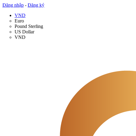
Đăng nhập
-
Đăng ký
VND
Euro
Pound Sterling
US Dollar
VND