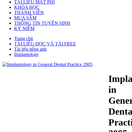
TÀI LIỆU MẤT PHÍ
KHÓA HỌC
THÀNH VIÊN
MUA SẮM
THÔNG TIN TUYỂN SINH
KỶ NIỆM
Trang chủ
TÀI LIỆU ĐỌC VÀ TẢI FREE
Tài liệu tiếng anh
Implantology
Impla
in
Gener
Denta
Pract