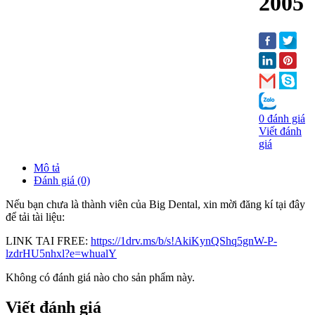
2005
0 đánh giá
Viết đánh
giá
Mô tả
Đánh giá (0)
Nếu bạn chưa là thành viên của Big Dental, xin mời đăng kí tại đây
để tải tài liệu:
LINK TAI FREE:
https://1drv.ms/b/s!AkiKynQShq5gnW-P-
lzdrHU5nhxl?e=whualY
Không có đánh giá nào cho sản phẩm này.
Viết đánh giá