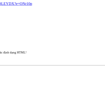
q6vOLEYDX?e=ONr10p
ác định dạng HTML!