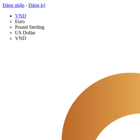
Đăng nhập
-
Đăng ký
VND
Euro
Pound Sterling
US Dollar
VND