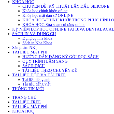
KHÓA HỌC
CHUYÊN ĐỀ: KỸ THUẬT LẤY DẤU SILICONE
Khóa học chỉnh khớp ofline
Khóa học mặt dán sứ ONLINE
KHÓA HỌC-CHINH KHỚP TRONG PHỤC HÌNH 
KHÓA HỌC-Sửa soạn cùi răng online
KỶ NIỆM LỚP HỌC OFFLINE TẠI BIVA DENTAL AC
SÁCH IN VÀ DỤNG CỤ
Dụng cụ nha khoa
Sách in Nha Khoa
Sản phẩm NK
TÀI LIỆU MẤT PHÍ
HƯỚNG DẪN ĐĂNG KÝ GÓI ĐỌC SÁCH
QUY TRÌNH LÂM SÀNG
SÁCH DỊCH
TÀI LIỆU THEO CHUYÊN ĐỀ
TÀI LIỆU ĐỌC VÀ TẢI FREE
Tài liệu tiếng anh
Tài liệu tiếng việt
THÔNG TIN MỚI
TRANG CHỦ
TÀI LIỆU FREE
TÀI LIỆU MẤT PHÍ
KHÓA HỌC