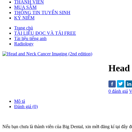
THÀNH VIÊN
MUA SẮM
THÔNG TIN TUYỂN SINH
KỶ NIỆM
Trang chủ
TÀI LIỆU ĐỌC VÀ TẢI FREE
Tài liệu tiếng anh
Radiology
Head 
0 đánh giá
V
Mô tả
Đánh giá (0)
Nếu bạn chưa là thành viên của Big Dental, xin mời đăng kí tại đây để t