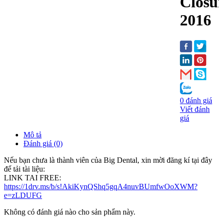
Closu
2016
0 đánh giá
Viết đánh
giá
Mô tả
Đánh giá (0)
Nếu bạn chưa là thành viên của Big Dental, xin mời đăng kí tại đây
để tải tài liệu:
LINK TAI FREE:
https://1drv.ms/b/s!AkiKynQShq5gqA4nuvBUmfwOoXWM?
e=zLDUFG
Không có đánh giá nào cho sản phẩm này.