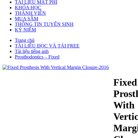
TÀI LIỆU MẤT PHÍ
KHÓA HỌC
THÀNH VIÊN
MUA SẮM
THÔNG TIN TUYỂN SINH
KỶ NIỆM
Trang chủ
TÀI LIỆU ĐỌC VÀ TẢI FREE
Tài liệu tiếng anh
Prosthodontics – Fixed
Fixed
Prost
With
Verti
Marg