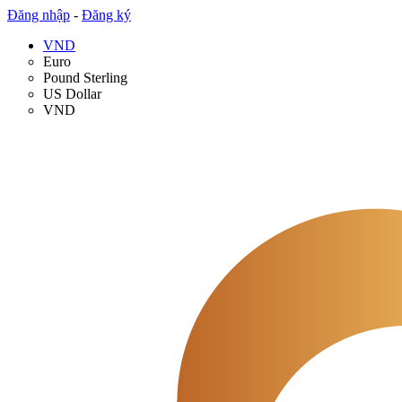
Đăng nhập
-
Đăng ký
VND
Euro
Pound Sterling
US Dollar
VND