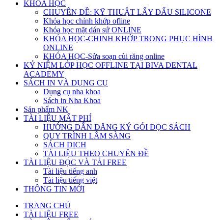
KHÓA HỌC
CHUYÊN ĐỀ: KỸ THUẬT LẤY DẤU SILICONE
Khóa học chỉnh khớp ofline
Khóa học mặt dán sứ ONLINE
KHÓA HỌC-CHINH KHỚP TRONG PHỤC HÌNH
ONLINE
KHÓA HỌC-Sửa soạn cùi răng online
KỶ NIỆM LỚP HỌC OFFLINE TẠI BIVA DENTAL
ACADEMY
SÁCH IN VÀ DỤNG CỤ
Dụng cụ nha khoa
Sách in Nha Khoa
Sản phẩm NK
TÀI LIỆU MẤT PHÍ
HƯỚNG DẪN ĐĂNG KÝ GÓI ĐỌC SÁCH
QUY TRÌNH LÂM SÀNG
SÁCH DỊCH
TÀI LIỆU THEO CHUYÊN ĐỀ
TÀI LIỆU ĐỌC VÀ TẢI FREE
Tài liệu tiếng anh
Tài liệu tiếng việt
THÔNG TIN MỚI
TRANG CHỦ
TÀI LIỆU FREE