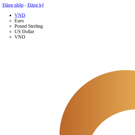
Đăng nhập
-
Đăng ký
VND
Euro
Pound Sterling
US Dollar
VND