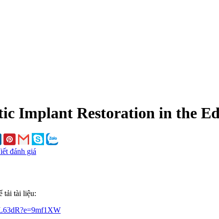
tic Implant Restoration in the E
iết đánh giá
ải tài liệu:
RrL63dR?e=9mf1XW