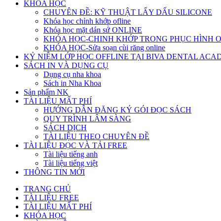
KHÓA HỌC
CHUYÊN ĐỀ: KỸ THUẬT LẤY DẤU SILICONE
Khóa học chỉnh khớp ofline
Khóa học mặt dán sứ ONLINE
KHÓA HỌC-CHINH KHỚP TRONG PHỤC HÌNH 
KHÓA HỌC-Sửa soạn cùi răng online
KỶ NIỆM LỚP HỌC OFFLINE TẠI BIVA DENTAL AC
SÁCH IN VÀ DỤNG CỤ
Dụng cụ nha khoa
Sách in Nha Khoa
Sản phẩm NK
TÀI LIỆU MẤT PHÍ
HƯỚNG DẪN ĐĂNG KÝ GÓI ĐỌC SÁCH
QUY TRÌNH LÂM SÀNG
SÁCH DỊCH
TÀI LIỆU THEO CHUYÊN ĐỀ
TÀI LIỆU ĐỌC VÀ TẢI FREE
Tài liệu tiếng anh
Tài liệu tiếng việt
THÔNG TIN MỚI
TRANG CHỦ
TÀI LIỆU FREE
TÀI LIỆU MẤT PHÍ
KHÓA HỌC