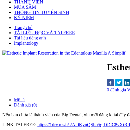
THÀNH VIÊN
MUA SẮM
THÔNG TIN TUYỂN SINH
KỶ NIỆM
Trang chủ
TÀI LIỆU ĐỌC VÀ TẢI FREE
Tài liệu tiếng anh
Implantology
Esthe
0 đánh giá
V
Mô tả
Đánh giá (0)
Nếu bạn chưa là thành viên của Big Dental, xin mời đăng kí tại đây để t
LINK TAI FREE:
https://1drv.ms/b/s!AkiKynQShq5glDDtC8vXt