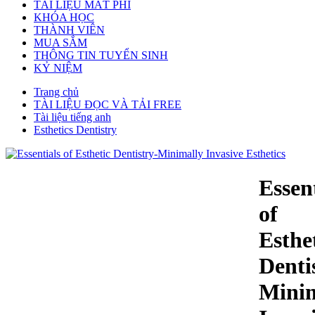
TÀI LIỆU MẤT PHÍ
KHÓA HỌC
THÀNH VIÊN
MUA SẮM
THÔNG TIN TUYỂN SINH
KỶ NIỆM
Trang chủ
TÀI LIỆU ĐỌC VÀ TẢI FREE
Tài liệu tiếng anh
Esthetics Dentistry
Essen
of
Esthe
Denti
Minim