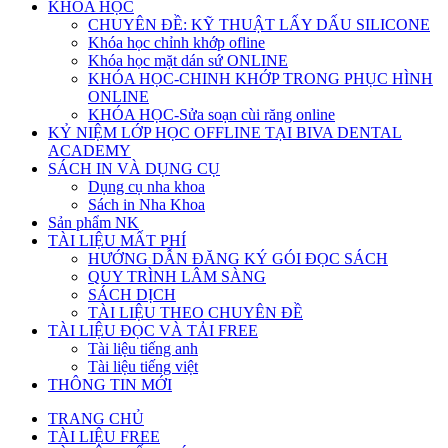
KHÓA HỌC
CHUYÊN ĐỀ: KỸ THUẬT LẤY DẤU SILICONE
Khóa học chỉnh khớp ofline
Khóa học mặt dán sứ ONLINE
KHÓA HỌC-CHINH KHỚP TRONG PHỤC HÌNH
ONLINE
KHÓA HỌC-Sửa soạn cùi răng online
KỶ NIỆM LỚP HỌC OFFLINE TẠI BIVA DENTAL
ACADEMY
SÁCH IN VÀ DỤNG CỤ
Dụng cụ nha khoa
Sách in Nha Khoa
Sản phẩm NK
TÀI LIỆU MẤT PHÍ
HƯỚNG DẪN ĐĂNG KÝ GÓI ĐỌC SÁCH
QUY TRÌNH LÂM SÀNG
SÁCH DỊCH
TÀI LIỆU THEO CHUYÊN ĐỀ
TÀI LIỆU ĐỌC VÀ TẢI FREE
Tài liệu tiếng anh
Tài liệu tiếng việt
THÔNG TIN MỚI
TRANG CHỦ
TÀI LIỆU FREE