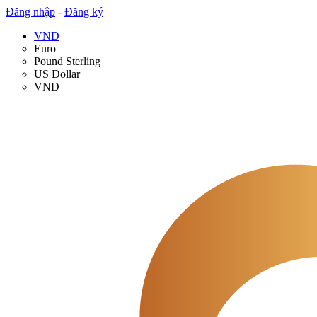
Đăng nhập
-
Đăng ký
VND
Euro
Pound Sterling
US Dollar
VND